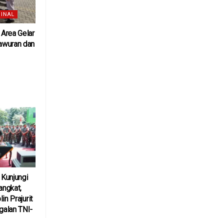
INAL
Area Gelar
awuran dan
6
Kunjungi
ngkat,
in Prajurit
alan TNI-