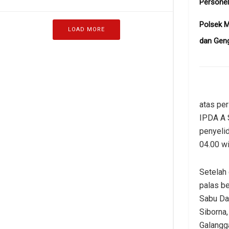
Personel
Polsek 
LOAD MORE
dan Gen
atas per
IPDA A 
penyeli
04.00 wi
Setelah
palas b
Sabu Dar
Siborna,
Galangg