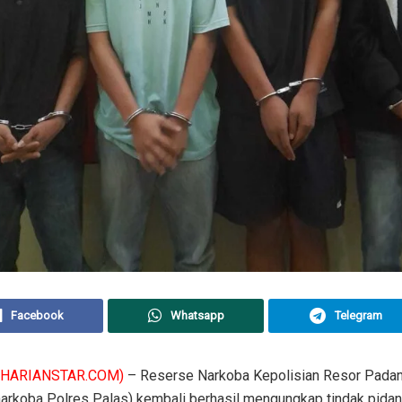
Facebook
Whatsapp
Telegram
(HARIANSTAR.COM)
– Reserse Narkoba Kepolisian Resor Pada
narkoba Polres Palas) kembali berhasil mengungkap tindak pida