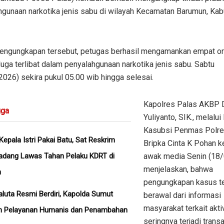
hgunaan narkotika jenis sabu di wilayah Kecamatan Barumun, Ka
engungkapan tersebut, petugas berhasil mengamankan empat or
uga terlibat dalam penyalahgunaan narkotika jenis sabu. Sabtu
026) sekira pukul 05.00 wib hingga selesai.
Kapolres Palas AKBP 
ga
Yuliyanto, SIK., melalui
Kasubsi Penmas Polre
epala Istri Pakai Batu, Sat Reskrim
Bripka Cinta K Pohan 
adang Lawas Tahan Pelaku KDRT di
awak media Senin (18
menjelaskan, bahwa
n
pengungkapan kasus t
aluta Resmi Berdiri, Kapolda Sumut
berawal dari informasi
masyarakat terkait akti
n Pelayanan Humanis dan Penambahan
seringnya terjadi trans