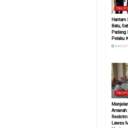
TNI/P
Hantam K
Batu, Sa
Padang 
Pelaku 
8 AGUST
TNI/P
Menjelan
Amanah:
Reskrim
Lawas 