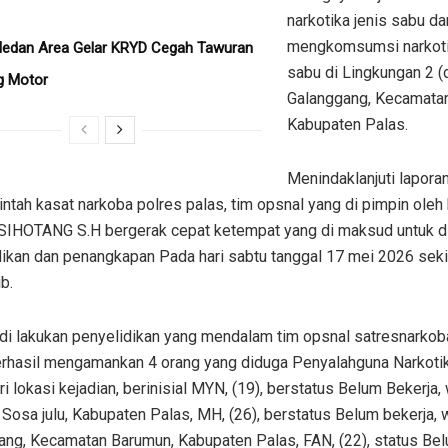
narkotika jenis sabu da
mengkomsumsi narkoti
Medan Area Gelar KRYD Cegah Tawuran
sabu di Lingkungan 2 (
g Motor
Galanggang, Kecamata
Kabupaten Palas.
Menindaklanjuti laporan
intah kasat narkoba polres palas, tim opsnal yang di pimpin oleh 
SIHOTANG S.H bergerak cepat ketempat yang di maksud untuk d
dikan dan penangkapan Pada hari sabtu tanggal 17 mei 2026 seki
b.
 di lakukan penyelidikan yang mendalam tim opsnal satresnarkob
erhasil mengamankan 4 orang yang diduga Penyalahguna Narkoti
i lokasi kejadian, berinisial MYN, (19), berstatus Belum Bekerja,
 Sosa julu, Kabupaten Palas, MH, (26), berstatus Belum bekerja, 
ang, Kecamatan Barumun, Kabupaten Palas, FAN, (22), status Be