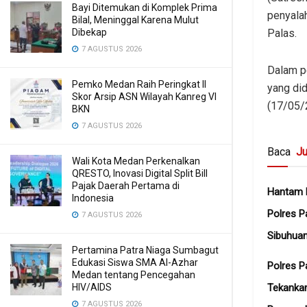
Bayi Ditemukan di Komplek Prima
penyala
Bilal, Meninggal Karena Mulut
Dibekap
Palas.
7 AGUSTUS 2026
Dalam p
Pemko Medan Raih Peringkat II
yang did
Skor Arsip ASN Wilayah Kanreg VI
(17/05/2
BKN
7 AGUSTUS 2026
Baca
Ju
Wali Kota Medan Perkenalkan
QRESTO, Inovasi Digital Split Bill
Pajak Daerah Pertama di
Hantam K
Indonesia
Polres P
7 AGUSTUS 2026
Sibuhua
Pertamina Patra Niaga Sumbagut
Edukasi Siswa SMA Al-Azhar
Polres P
Medan tentang Pencegahan
HIV/AIDS
Tekanka
7 AGUSTUS 2026