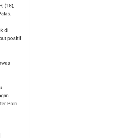
, (18),
alas.
k di
but positif
lawas
u
ngan
ter Polri