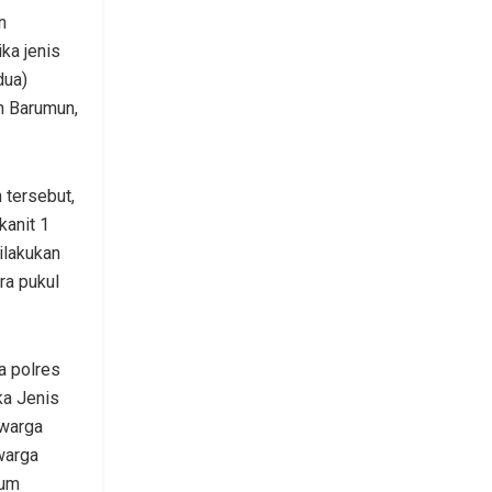
n
ka jenis
dua)
n Barumun,
 tersebut,
kanit 1
ilakukan
ra pukul
a polres
ka Jenis
 warga
warga
lum