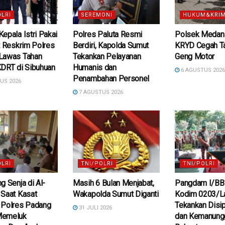
OLRI
SEREMONI
HUKUM&KRIM
epala Istri Pakai
Polres Paluta Resmi
Polsek Medan 
t Reskrim Polres
Berdiri, Kapolda Sumut
KRYD Cegah T
Lawas Tahan
Tekankan Pelayanan
Geng Motor
KDRT di Sibuhuan
Humanis dan
6 AGUSTUS 202
Penambahan Personel
US 2026
7 AGUSTUS 2026
OLRI
TNI/POLRI
TNI/POLRI
g Senja di Al-
Masih 6 Bulan Menjabat,
Pangdam I/BB 
 Saat Kasat
Wakapolda Sumut Diganti
Kodim 0203/La
 Polres Padang
Tekankan Disipl
31 JULI 2026
Memeluk
dan Kemanungg