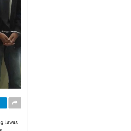
ng Lawas
na