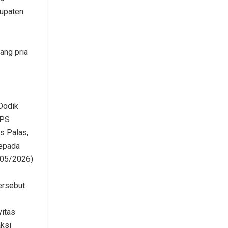
bupaten
ang pria
Dodik
 PS
s Palas,
kepada
/05/2026)
ersebut
vitas
aksi