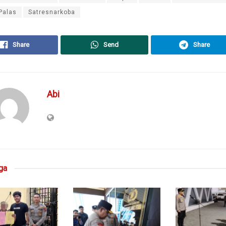
Palas
Satresnarkoba
Share
Send
Share
Abi
ga