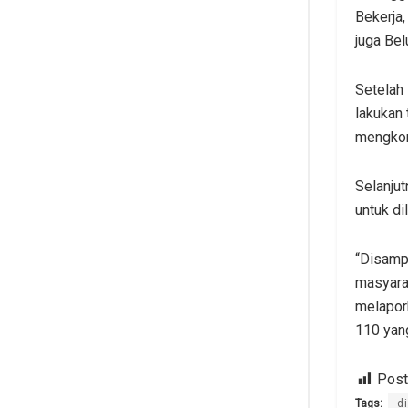
Bekerja
juga Be
Setelah 
lakukan 
mengko
Selanjut
untuk di
“Disampi
masyara
melapork
110 yang
Post
Tags:
d