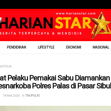
PENDIDIKAN
LIFESTYLE
EKONOMI
NASIONAL
NI/POLRI
t Pelaku Pemakai Sabu Diamankan
esnarkoba Polres Palas di Pasar Sib
18 Mei 2026
in
TNI/POLRI