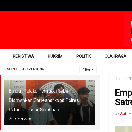
PERISTIWA
HUKRIM
POLITIK
OLAHRAGA
LATEST
TRENDING
Filter
Home
T
Empa
Empat Pelaku Pemakai Sabu
Satr
Diamankan Satresnarkoba Polres
Palas di Pasar Sibuhuan
by
Abi
18 MEI 2026