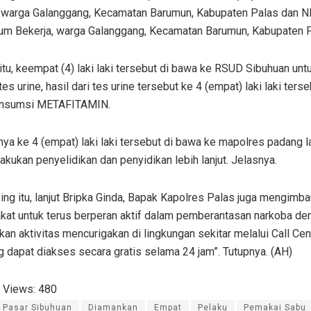
, warga Galanggang, Kecamatan Barumun, Kabupaten Palas dan NH
lum Bekerja, warga Galanggang, Kecamatan Barumun, Kabupaten P
itu, keempat (4) laki laki tersebut di bawa ke RSUD Sibuhuan untu
tes urine, hasil dari tes urine tersebut ke 4 (empat) laki laki terse
nsumsi METAFITAMIN.
nya ke 4 (empat) laki laki tersebut di bawa ke mapolres padang 
lakukan penyelidikan dan penyidikan lebih lanjut. Jelasnya.
ng itu, lanjut Bripka Ginda, Bapak Kapolres Palas juga mengimba
kat untuk terus berperan aktif dalam pemberantasan narkoba de
an aktivitas mencurigakan di lingkungan sekitar melalui Call Cen
 dapat diakses secara gratis selama 24 jam”. Tutupnya. (AH)
 Views:
480
i Pasar Sibuhuan
Diamankan
Empat
Pelaku
Pemakai Sabu