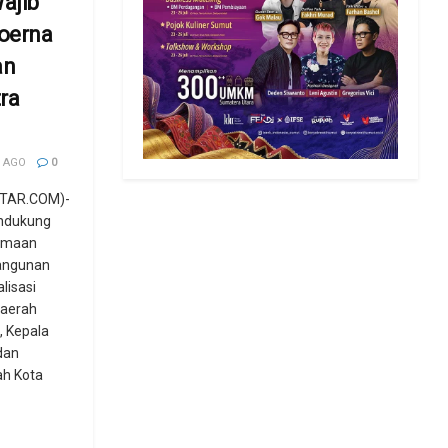
ajib
oerna
an
ra
 AGO
0
TAR.COM)-
ndukung
rimaan
angunan
lisasi
Daerah
, Kepala
dan
h Kota