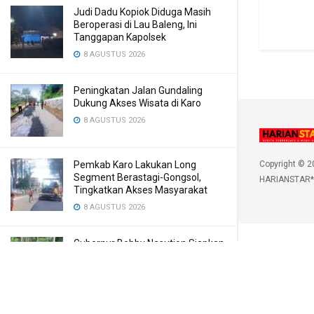
Judi Dadu Kopiok Diduga Masih
Beroperasi di Lau Baleng, Ini
Tanggapan Kapolsek
8 AGUSTUS 2026
Peningkatan Jalan Gundaling
Dukung Akses Wisata di Karo
8 AGUSTUS 2026
Pemkab Karo Lakukan Long
Copyright © 2
Segment Berastagi-Gongsol,
HARIANSTAR*
Tingkatkan Akses Masyarakat
8 AGUSTUS 2026
Gubernur Bobby Nasution Siapkan
Rumah Produksi Kelapa di Nias
Utara
8 AGUSTUS 2026