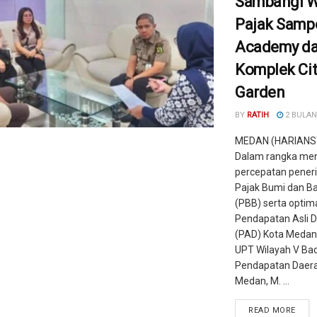
Sambangi W
Pajak Samp
Academy d
Komplek Cit
Garden
BY
RATIH
2 BULAN
MEDAN (HARIANS
Dalam rangka me
percepatan pene
Pajak Bumi dan B
(PBB) serta optima
Pendapatan Asli 
(PAD) Kota Medan
UPT Wilayah V Ba
Pendapatan Daera
Medan, M. ...
READ MORE