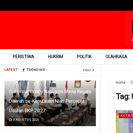
PERISTIWA
HUKRIM
POLITIK
OLAHRAGA
LATEST
TRENDING
Filter
Home
T
Gubernur Bobby Nasution Minta Kepala
Tag:
Daerah se-Kepulauan Nias Percepat
Usulan BKP 2027
KOTA 
8 AGUSTUS 2026