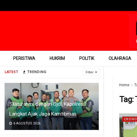
PERISTIWA
HUKRIM
POLITIK
OLAHRAGA
LATEST
TRENDING
Filter
Home
T
Tag:
Silaturahmi dengan Ojol, Kapolres
Langkat Ajak Jaga Kamtibmas
EKONO
6 AGUSTUS 2026