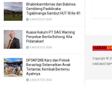
Bhabinkamtibmas dan Babinsa
Gembleng Paskibraka
Tigabinanga Sambut HUT RI Ke-81
6 AGUSTUS 2026
Kuasa Hukum PT SAG Warning
Penyebar Berita Bohong: Kita
Pidanakan!
6 AGUSTUS 2026
Copyright © 2
DP3AP2KB Karo dan Polsek
HARIANSTAR*
Berastagi Selamatkan Anak
Terlantar, Kembali Bertemu
Ayahnya
6 AGUSTUS 2026
Gubernur Bobby Nasution Siapkan
RSUD dr. M. Thomsen Jadi Rumah
Sakit Regional Kepulauan Nias
6 AGUSTUS 2026