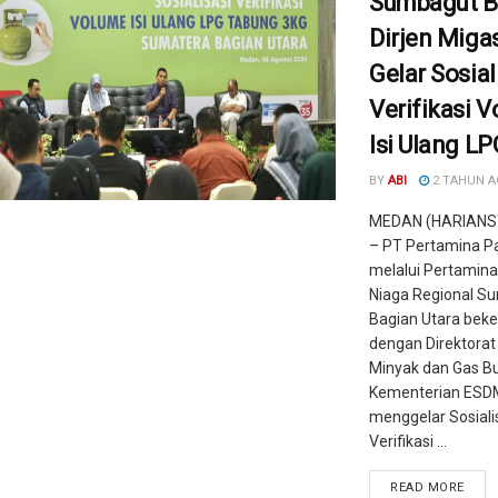
Sumbagut 
Dirjen Mig
Gelar Sosial
Verifikasi 
Isi Ulang L
BY
ABI
2 TAHUN 
MEDAN (HARIANS
– PT Pertamina Pa
melalui Pertamina
Niaga Regional S
Bagian Utara bek
dengan Direktorat
Minyak dan Gas B
Kementerian ESD
menggelar Sosiali
Verifikasi ...
READ MORE