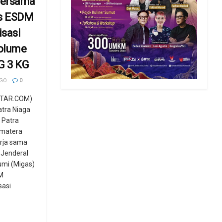
Bersama
as ESDM
isasi
Volume
PG 3 KG
AGO
0
TAR.COM)
tra Niaga
 Patra
umatera
erja sama
 Jenderal
umi (Migas)
M
sasi