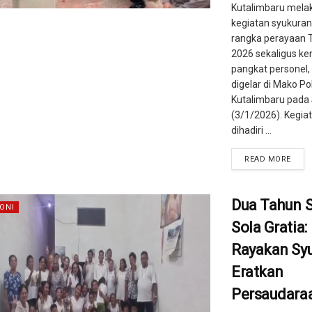
Kutalimbaru mela
kegiatan syukura
rangka perayaan 
2026 sekaligus ke
pangkat personel,
digelar di Mako Po
Kutalimbaru pada
(3/1/2026). Kegia
dihadiri ...
READ MORE
Dua Tahun
ONI
Sola Gratia:
Rayakan Syu
Eratkan
Persaudara