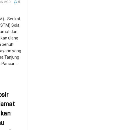
AN AGO
0
 - Serikat
(STM) Sola
lamat dan
akan ulang
n penuh
rayaan yang
sa Tanjung
Pancur ...
sir
lamat
ikan
au