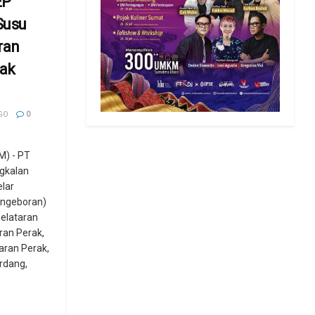
EP
Susu
ran
ak
GO
0
) - PT
gkalan
lar
engeboran)
elataran
ran Perak,
ran Perak,
rdang,
.