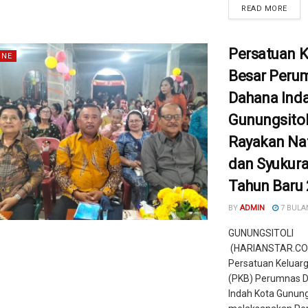
READ MORE
Persatuan K
INE
Besar Peru
Dahana Ind
Gunungsitol
Rayakan Nat
dan Syukur
Tahun Baru
BY
ADMIN
7 BULA
GUNUNGSITOLI
(HARIANSTAR.CO
Persatuan Keluar
(PKB) Perumnas 
Indah Kota Gunungs