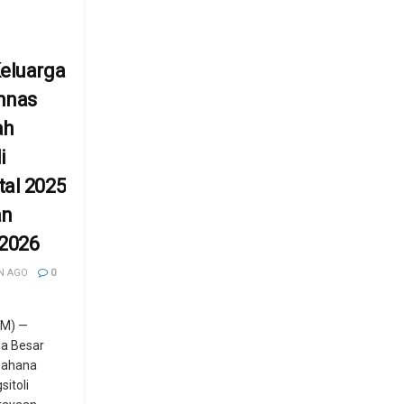
eluarga
mnas
ah
i
al 2025
an
 2026
N AGO
0
M) —
ga Besar
Dahana
itoli