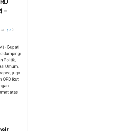
PRD
4 –
AGO
0
) - Bupati
 didampingi
 Politik,
rasi Umum,
apea, juga
n OPD ikut
engan
amat atas
sir