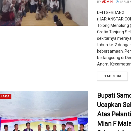
BY
ADMIN
12 BUL
DELI SERDANG
(HARIANSTAR.COM)
Tolong Menolong 
Gratia Tanjung Se
sekitarnya meray
tahun ke-2 denga
kebersamaan. Pe
berlangsung di De
Anom, Kecamatan 
READ MORE
Bupati Samo
TARA
Ucapkan Se
Atas Pelant
Mian F Mal