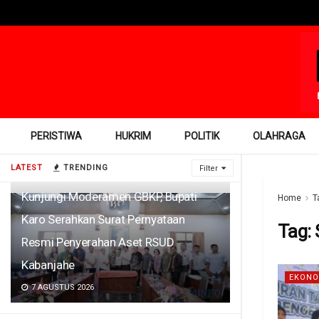
PERISTIWA
HUKRIM
POLITIK
OLAHRAGA
LATEST
TRENDING
Filter
Kunjungi Moderamen GBKP, Bupati
Home
T
Karo Serahkan Surat Pernyataan
Tag:
Resmi Penyerahan Aset RSUD
Kabanjahe
EKONO
7 AGUSTUS 2026