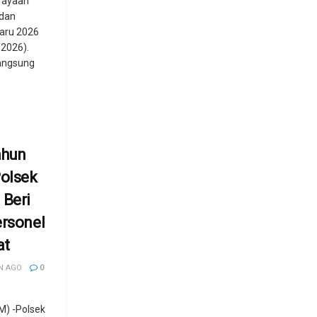
rayaan
 dan
aru 2026
/2026).
langsung
ahun
Polsek
 Beri
ersonel
at
N AGO
0
) -Polsek