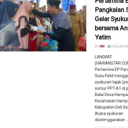
Pertamina 
Pangkalan 
Gelar Syuku
bersama An
Yatim
BY
ABI
5 BULAN A
LANGKAT
(HARIANSTAR.COM
Pertamina EP Pan
Susu Field mengge
syukuran tajak (p
sumur PPT-A1 di p
Balai Desa Hampa
Kecamatan Hampa
Kabupaten Deli Se
Acara syukuran
diselenggarakan ..