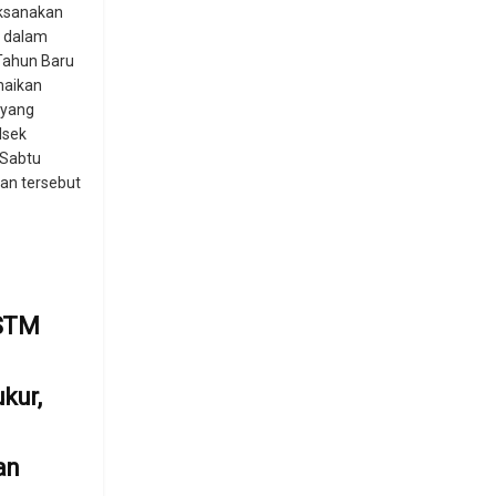
ksanakan
n dalam
Tahun Baru
naikan
 yang
lsek
 Sabtu
tan tersebut
 STM
kur,
an