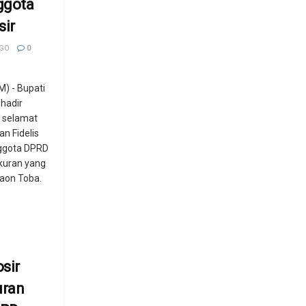
ggota
ir
AGO
0
) - Bupati
 hadir
n selamat
an Fidelis
ggota DPRD
kuran yang
laon Toba.
sir
uran