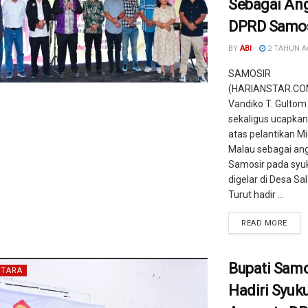
Sebagai An
DPRD Samos
BY
ABI
2 TAHUN 
SAMOSIR
(HARIANSTAR.COM
Vandiko T. Gultom
sekaligus ucapka
atas pelantikan Mi
Malau sebagai an
Samosir pada syu
digelar di Desa Sa
Turut hadir ...
READ MORE
Bupati Samo
TARA
Hadiri Syuk