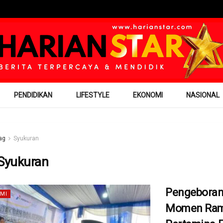
PENDIDIKAN
LIFESTYLE
EKONOMI
NASIONAL
ag
Syukuran
Syukuran
Pengeboran
MI
Momen Ram