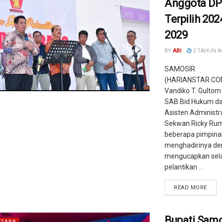
Anggota D
Terpilih 202
2029
BY
ABI
2 TAHUN 
SAMOSIR
(HARIANSTAR.COM
Vandiko T. Gultom
SAB Bid Hukum dan
Asisten Administ
Sekwan Ricky Rum
beberapa pimpina
menghadirinya d
mengucapkan sel
pelantikan ...
READ MORE
Bupati Samo
TARA