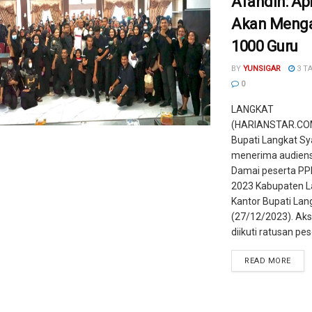
Afandin: Apr
Akan Meng
1000 Guru
BY
YUNSIGAR
3 T
0
LANGKAT
(HARIANSTAR.COM)
Bupati Langkat Sy
menerima audiens
Damai peserta PP
2023 Kabupaten L
Kantor Bupati Lan
(27/12/2023). Aksi
diikuti ratusan pese
READ MORE