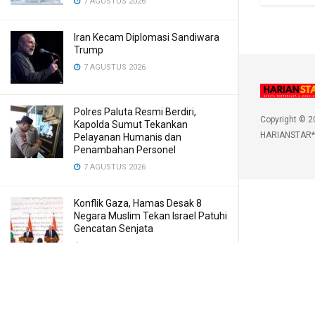
7 AGUSTUS 2026
Iran Kecam Diplomasi Sandiwara
Trump
7 AGUSTUS 2026
Polres Paluta Resmi Berdiri,
Copyright © 2
Kapolda Sumut Tekankan
HARIANSTAR*
Pelayanan Humanis dan
Penambahan Personel
7 AGUSTUS 2026
Konflik Gaza, Hamas Desak 8
Negara Muslim Tekan Israel Patuhi
Gencatan Senjata
7 AGUSTUS 2026
Sarang Narkoba di Deli Serdang
Dilengkapi CCTV dan HT, Polisi
Ringkus 1 Orang