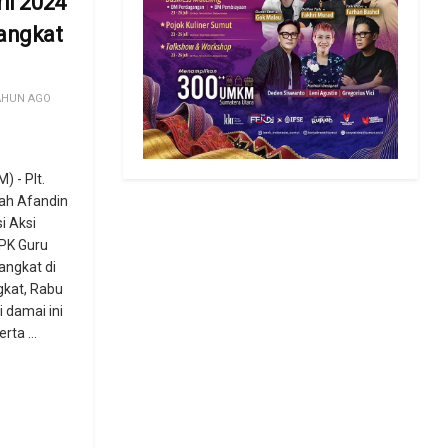
il 2024
angkat
AHUN AGO
 - Plt.
ah Afandin
i Aksi
PK Guru
angkat di
gkat, Rabu
 damai ini
rta ...