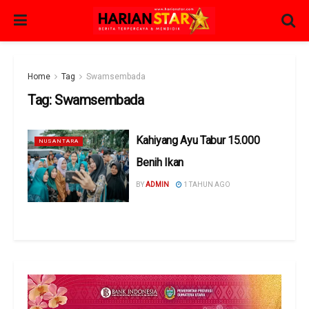
Home
Tag
Swamsembada
Tag:
Swamsembada
Kahiyang Ayu Tabur 15.000
NUSANTARA
Benih Ikan
BY
ADMIN
1 TAHUN AGO