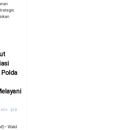
unan
trategis
sikan
ut
iasi
 Polda
elayani
 AGO
0
)– Wakil