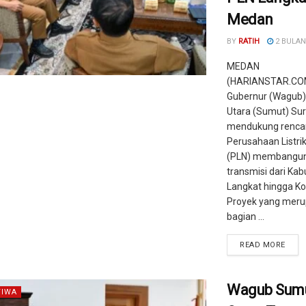
Medan
BY
RATIH
2 BULAN
MEDAN
(HARIANSTAR.COM
Gubernur (Wagub
Utara (Sumut) Su
mendukung renca
Perusahaan Listri
(PLN) membangun
transmisi dari Ka
Langkat hingga K
Proyek yang mer
bagian ...
READ MORE
Wagub Sum
TIWA