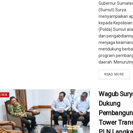
Gubernur Sumater
(Sumut) Surya
menyampaikan apr
kepada Kepolisian
(Polda) Sumut ata
dan pengabdiann
menjaga keamana
mendukung berba
program pembang
daerah. Menurutnya
READ MORE
Wagub Sury
TIWA
Dukung
Pembangun
Tower Tran
PLN Langka