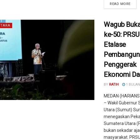
READ MORE
Wagub Buk
TARA
ke-50: PRSU
Etalase
Pembangun
Penggerak
Ekonomi Da
BY
RATIH
1 BULAN
MEDAN (HARIANS
– Wakil Gubernur
Utara (Sumut) Su
menegaskan Peka
Sumatera Utara (
bukan sekadar aja
masyarakat. PRSU