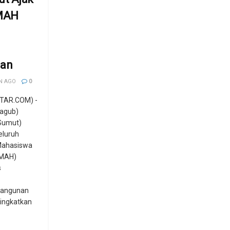
MAH
an
N AGO
0
TAR.COM) -
Wagub)
Sumut)
eluruh
Mahasiswa
MMAH)
s
angunan
ningkatkan