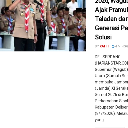
2026, Wagub
Ajak Pramu
Teladan da
Generasi P
Solusi
BY
RATIH
4 MING
DELISERDANG
(HARIANSTAR.COM
Gubernur (Wagub
Utara (Sumut) Su
membuka Jambor
(Jamda) XI Gerak
Sumut 2026 di Bu
Perkemahan Sibol
Kabupaten Delise
(8/7/2026). Melalu
yang ...