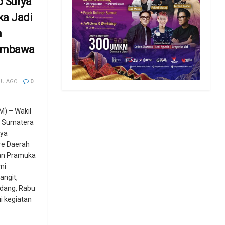
 Surya
ka Jadi
n
embawa
GU AGO
0
) – Wakil
) Sumatera
rya
e Daerah
an Pramuka
mi
angit,
rdang, Rabu
i kegiatan