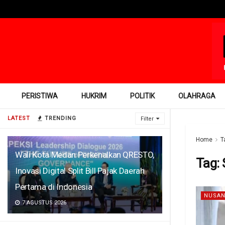
PERISTIWA
HUKRIM
POLITIK
OLAHRAGA
LATEST
TRENDING
Filter
Home
T
Wali Kota Medan Perkenalkan QRESTO,
Tag:
Inovasi Digital Split Bill Pajak Daerah
Pertama di Indonesia
NUSAN
7 AGUSTUS 2026