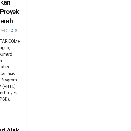
skan
 Proyek
aerah
 AGO
0
TAR.COM)-
Wagub)
Sumut)
n
patan
an fisik
 Program
at (PHTC)
an Proyek
SD). ...
t Ajak