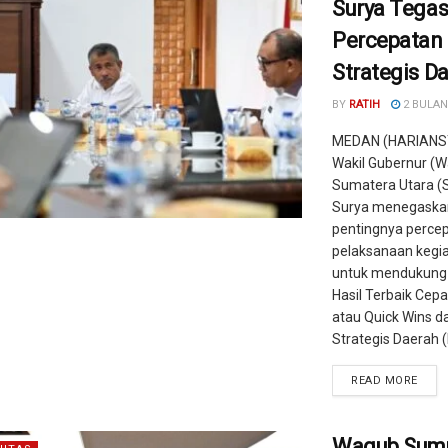
Surya Tega
Percepatan
Strategis D
BY
RATIH
2 BULAN
MEDAN (HARIANS
Wakil Gubernur (
Sumatera Utara (
Surya menegaska
pentingnya perce
pelaksanaan kegiat
untuk mendukung
Hasil Terbaik Cep
atau Quick Wins d
Strategis Daerah (P
READ MORE
Wagub Sumu