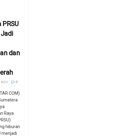
a PRSU
 Jadi
an dan
erah
 AGO
0
TAR.COM)
 Sumatera
rya
n Raya
PRSU)
ng hiburan
 menjadi