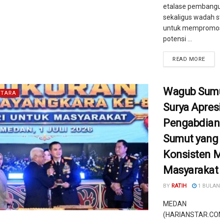
etalase pembang
sekaligus wadah s
untuk mempromo
potensi ...
READ MORE
Wagub Sum
TARA
Surya Apres
Pengabdian
Sumut yang
Konsisten M
Masyarakat
BY
RATIH
1 BULAN
MEDAN
(HARIANSTAR.COM