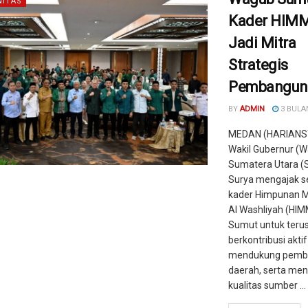
ITAS
Kader HIM
Jadi Mitra
Strategis
Pembangun
BY
ADMIN
3 BULA
MEDAN (HARIANS
Wakil Gubernur (
Sumatera Utara (
Surya mengajak s
kader Himpunan 
Al Washliyah (HI
Sumut untuk teru
berkontribusi aktif
mendukung pemb
daerah, serta me
kualitas sumber ...