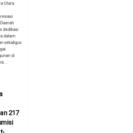
a Utara
esiasi
 Daerah
s dedikasi
ya dalam
n sekaligus
gai
unan di
, ...
a
an 217
smisi
t-