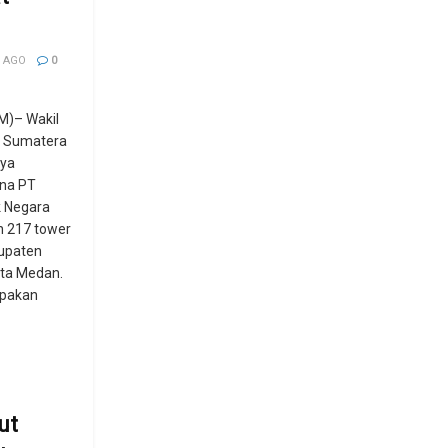
 AGO
0
)– Wakil
) Sumatera
rya
na PT
k Negara
 217 tower
bupaten
ota Medan.
upakan
ut