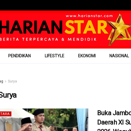
PENDIDIKAN
LIFESTYLE
EKONOMI
NASIONAL
ag
Surya
Surya
Buka Jambo
TARA
Daerah XI S