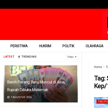
PERISTIWA
HUKRIM
POLITIK
OLAHRAGA
LATEST
TRENDING
Filter
Home
T
Tag:
Benih Perang Baru Muncul di Asia,
Kep/
Rupiah Dibuka Melemah
7 AGUSTUS 2026
TNI/P