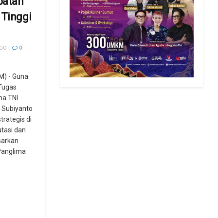
batan
 Tinggi
AGO
0
) - Guna
Tugas
ma TNI
 Subiyanto
trategis di
utasi dan
sarkan
Panglima