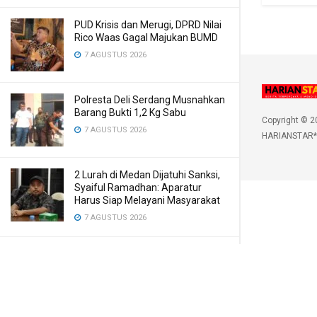
PUD Krisis dan Merugi, DPRD Nilai
Rico Waas Gagal Majukan BUMD
7 AGUSTUS 2026
Polresta Deli Serdang Musnahkan
Barang Bukti 1,2 Kg Sabu
Copyright © 2
7 AGUSTUS 2026
HARIANSTAR*
2 Lurah di Medan Dijatuhi Sanksi,
Syaiful Ramadhan: Aparatur
Harus Siap Melayani Masyarakat
7 AGUSTUS 2026
Polda Sumut Ungkap Penipuan
Online Libatkan 3 WNA, Tersangka
Raup Rp6,7 M
6 AGUSTUS 2026