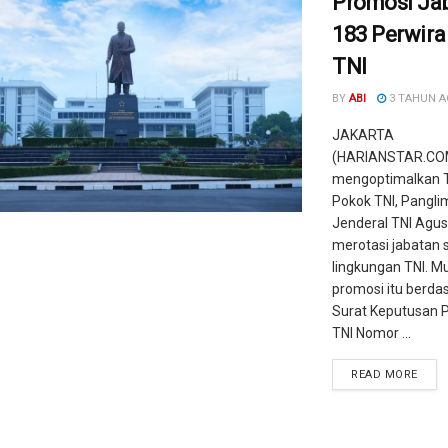
Promosi Ja
183 Perwira
TNI
BY
ABI
3 TAHUN 
JAKARTA
(HARIANSTAR.COM
mengoptimalkan 
Pokok TNI, Pangli
Jenderal TNI Agus
merotasi jabatan s
lingkungan TNI. M
promosi itu berda
Surat Keputusan 
TNI Nomor ...
READ MORE