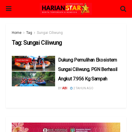
Home
Tag
Sungai Ciliwung
Tag:
Sungai Ciliwung
Dukung Pemulihan Ekosistem
EKONOMI
Sungai Ciliwung, PGN Berhasil
Angkut 7.956 Kg Sampah
BY
ABI
2 TAHUN AGO