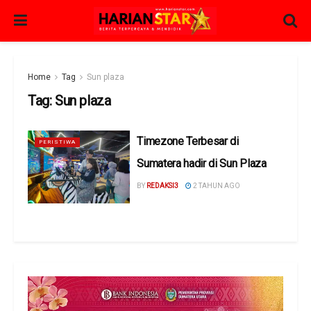
Home
Tag
Sun plaza
Tag:
Sun plaza
Timezone Terbesar di
PERISTIWA
Sumatera hadir di Sun Plaza
BY
REDAKSI3
2 TAHUN AGO