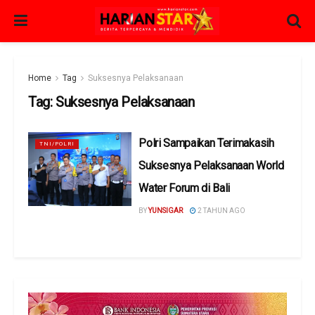
Home
Tag
Suksesnya Pelaksanaan
Tag:
Suksesnya Pelaksanaan
Polri Sampaikan Terimakasih
TNI/POLRI
Suksesnya Pelaksanaan World
Water Forum di Bali
BY
YUNSIGAR
2 TAHUN AGO