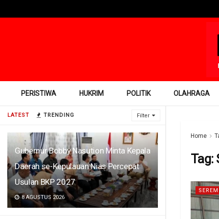
PERISTIWA
HUKRIM
POLITIK
OLAHRAGA
LATEST
TRENDING
Filter
Home
T
Gubernur Bobby Nasution Minta Kepala
Tag:
Daerah se-Kepulauan Nias Percepat
Usulan BKP 2027
SEREM
8 AGUSTUS 2026