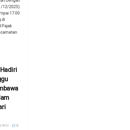
alan Dengan
1/12/2025)
mpai 17.00
 di
d Pajak
Kecamatan
 Hadiri
ggu
mbawa
alam
ri
N AGO
0