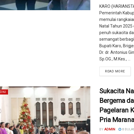
KARO (HARIANST
Pemerintah Kabup
memulai rangkaia
Natal Tahun 2025
penuh sukacita d
semangat berbagi 
Bupati Karo, Brigje
Dr. dr. Antonius Gin
Sp.OG., M.Kes., ...
READ MORE
Sukacita Na
ONI
Bergema d
Pagelaran 
Pria Maran
BY
ADMIN
8 BULA