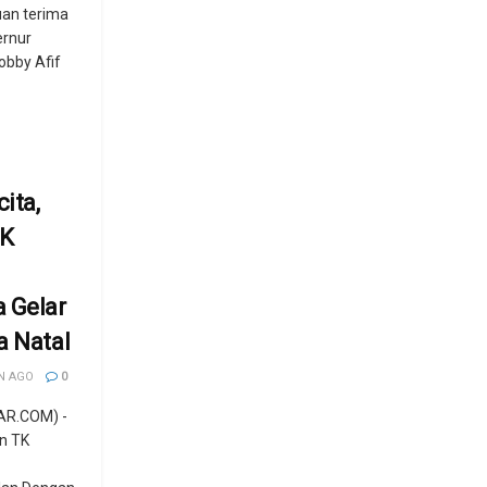
an terima
ernur
obby Afif
ita,
TK
 Gelar
a Natal
N AGO
0
AR.COM) -
n TK