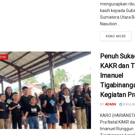
mengucapkan ribu
kasih kepada Gub
Sumatera Utara B
Nasution ...
READ MORE
Penuh Sukac
ONI
KAKR dan 
Imanuel
Tigabinanga
Kegiatan Pr
BY
ADMIN
8 BULA
KARO (HARIANST
Pra Natal KAKR da
Imanuel Runggun