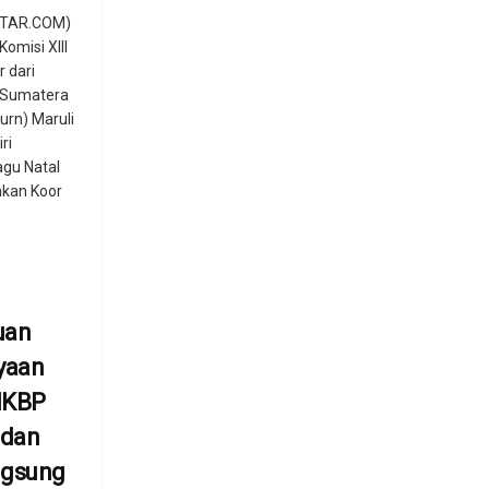
TAR.COM)
omisi XIII
r dari
 Sumatera
urn) Maruli
ri
agu Natal
kan Koor
uan
yaan
HKBP
edan
ngsung