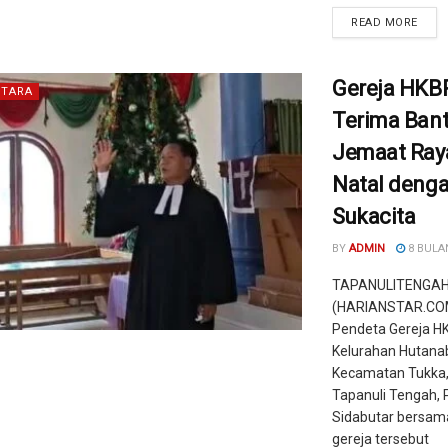
READ MORE
Gereja HKB
TARA
Terima Bant
Jemaat Ray
Natal deng
Sukacita
BY
ADMIN
8 BULA
TAPANULITENGA
(HARIANSTAR.COM
Pendeta Gereja H
Kelurahan Hutana
Kecamatan Tukka
Tapanuli Tengah, 
Sidabutar bersam
gereja tersebut