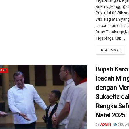
Tigabinanga berj
Sukaria,Minggu(2
Pukul 14.00Wib sa
Wib. Kegiatan yang
laksanakan di Los
Buah Tigabinga,
Tigabinga Kab ...
READ MORE
Bupati Karo
ONI
Ibadah Min
dengan Me
Sukacita d
Rangka Safa
Natal 2025
BY
ADMIN
8 BULA