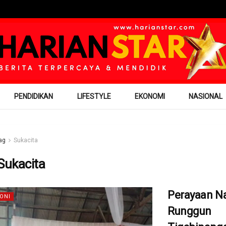
PENDIDIKAN
LIFESTYLE
EKONOMI
NASIONAL
ag
Sukacita
Sukacita
Perayaan Na
ONI
Runggun