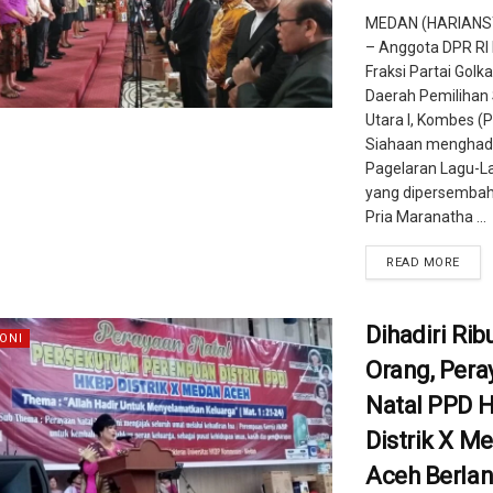
MEDAN (HARIANS
– Anggota DPR RI K
Fraksi Partai Golka
Daerah Pemilihan
Utara I, Kombes (P
Siahaan menghadi
Pagelaran Lagu-L
yang dipersembah
Pria Maranatha ...
READ MORE
Dihadiri Rib
ONI
Orang, Pera
Natal PPD 
Distrik X M
Aceh Berla