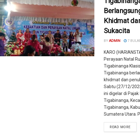
Tigabinang
Berlangsun
Khidmat da
Sukacita
BY
ADMIN
7 BULA
KARO (HARIANST
Perayaan Natal R
Tigabinanga Klasi
Tigabinanga berl
khidmat dan penuh
Sabtu (27/12/2025
ini digelar di Paja
Tigabinanga, Kec
Tigabinanga, Kabu
Sumatera Utara. P
READ MORE