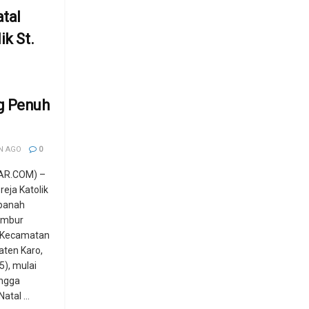
tal
ik St.
g Penuh
N AGO
0
AR.COM) –
eja Katolik
apanah
ambur
 Kecamatan
aten Karo,
), mulai
ingga
atal ...