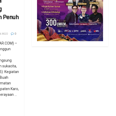
a
g
n Penuh
N AGO
0
AR.COM) –
unggun
s
angsung
 sukacita,
). Kegiatan
k Buah
amatan
paten Karo,
erayaan ...