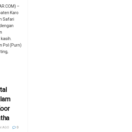
AR.COM) –
aten Karo
n Safari
 dengan
an
kasih.
n Pol (Purn)
ting,
tal
alam
Koor
atha
N AGO
0