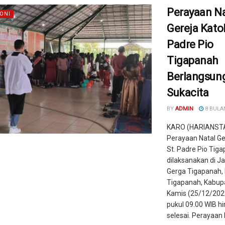
Perayaan Na
ONI
Gereja Katol
Padre Pio
Tigapanah
Berlangsun
Sukacita
BY
ADMIN
8 BULA
KARO (HARIANST
Perayaan Natal Ger
St. Padre Pio Tig
dilaksanakan di J
Gerga Tigapanah,
Tigapanah, Kabup
Kamis (25/12/2025
pukul 09.00 WIB h
selesai. Perayaan N