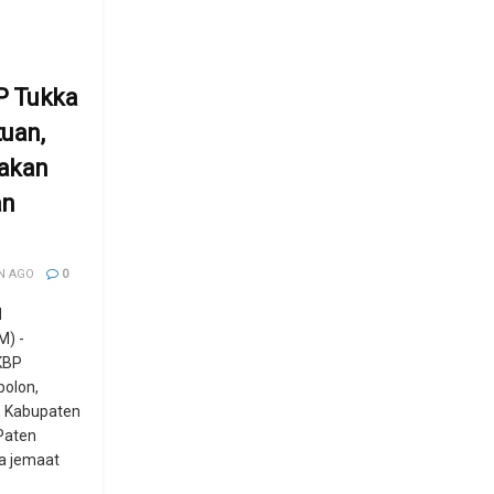
P Tukka
uan,
akan
an
N AGO
0
H
) -
KBP
bolon,
, Kabupaten
Paten
a jemaat