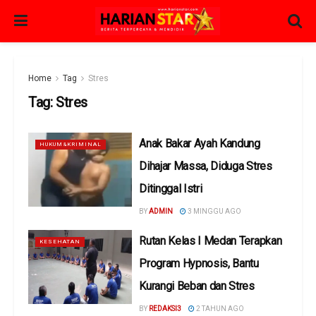
Home
Tag
Stres
Tag:
Stres
Anak Bakar Ayah Kandung
HUKUM&KRIMINAL
Dihajar Massa, Diduga Stres
Ditinggal Istri
BY
ADMIN
3 MINGGU AGO
Rutan Kelas I Medan Terapkan
KESEHATAN
Program Hypnosis, Bantu
Kurangi Beban dan Stres
BY
REDAKSI3
2 TAHUN AGO