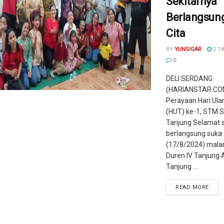
Sekitarnya
Berlangsun
Cita
BY
YUNSIGAR
2 T
0
DELI SERDANG
(HARIANSTAR.COM
Perayaan Hari Ul
(HUT) ke-1, STM S
Tanjung Selamat s
berlangsung suka 
(17/8/2024) mala
Duren lV Tanjung
Tanjung ...
READ MORE