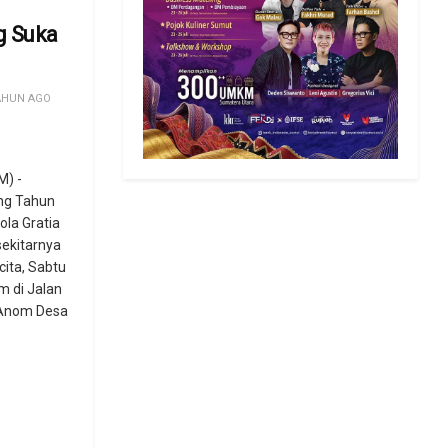
g Suka
AHUN AGO
) -
ang Tahun
ola Gratia
ekitarnya
cita, Sabtu
m di Jalan
 Anom Desa