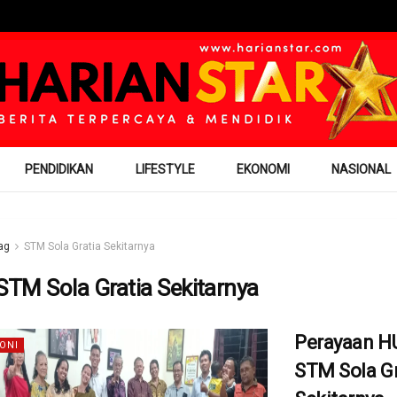
PENDIDIKAN
LIFESTYLE
EKONOMI
NASIONAL
ag
STM Sola Gratia Sekitarnya
STM Sola Gratia Sekitarnya
Perayaan H
ONI
STM Sola Gr