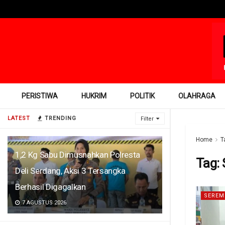
PERISTIWA
HUKRIM
POLITIK
OLAHRAGA
LATEST
TRENDING
Filter
Home
T
1,2 Kg Sabu Dimusnahkan Polresta
Tag:
Deli Serdang, Aksi 3 Tersangka
Berhasil Digagalkan
SEREM
7 AGUSTUS 2026