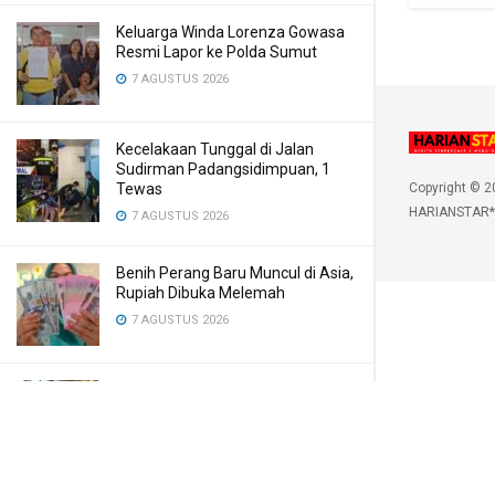
Keluarga Winda Lorenza Gowasa
Resmi Lapor ke Polda Sumut
7 AGUSTUS 2026
Kecelakaan Tunggal di Jalan
Sudirman Padangsidimpuan, 1
Tewas
Copyright © 2
HARIANSTAR*
7 AGUSTUS 2026
Benih Perang Baru Muncul di Asia,
Rupiah Dibuka Melemah
7 AGUSTUS 2026
Dulu Belajar di Kelas Papan, Kini
Gubernur Bobby Hadirkan Gedung
Sekolah Permanen
7 AGUSTUS 2026