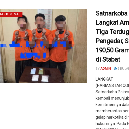
Satnarkoba 
&KRIMINAL
Langkat A
Tiga Terdu
Pengedar, S
190,50 Gra
di Stabat
BY
ADMIN
6 BULA
LANGKAT
(HARIANSTAR.COM
Satnarkoba Polre
kembali menunju
komitmennya dal
memberantas per
gelap narkotika di
hukumnya. Pada 