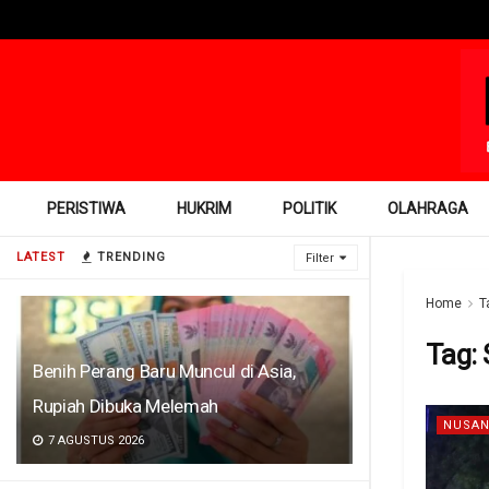
PERISTIWA
HUKRIM
POLITIK
OLAHRAGA
LATEST
TRENDING
Filter
Home
T
Tag:
Benih Perang Baru Muncul di Asia,
Rupiah Dibuka Melemah
NUSAN
7 AGUSTUS 2026