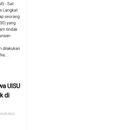
) - Sat
s Langkat
ap seorang
(30) yang
lam tindak
unaan
 dilakukan
a, ...
wa UISU
k di
AHUN AGO