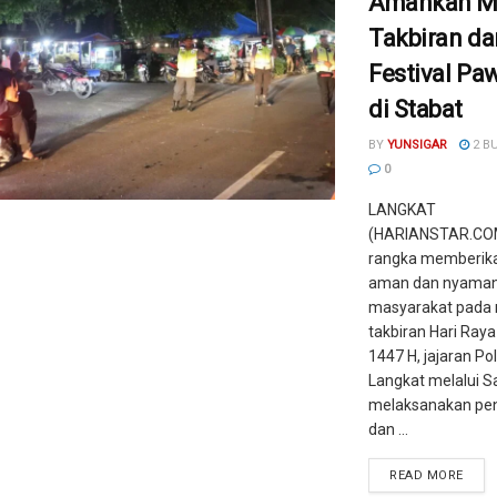
Amankan M
Takbiran da
Festival Pa
di Stabat
BY
YUNSIGAR
2 B
0
LANGKAT
(HARIANSTAR.COM
rangka memberika
aman dan nyaman
masyarakat pada
takbiran Hari Raya
1447 H, jajaran Po
Langkat melalui S
melaksanakan p
dan ...
READ MORE