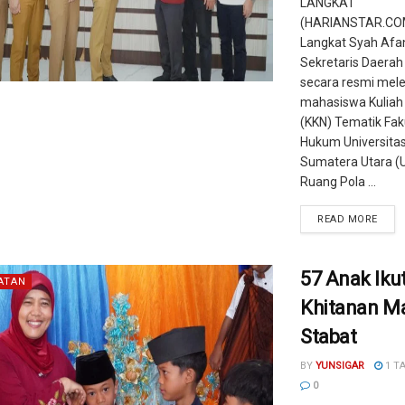
LANGKAT
(HARIANSTAR.COM
Langkat Syah Afan
Sekretaris Daerah
secara resmi mel
mahasiswa Kuliah 
(KKN) Tematik Fak
Hukum Universitas
Sumatera Utara (U
Ruang Pola ...
READ MORE
57 Anak Ikut
ATAN
Khitanan Ma
Stabat
BY
YUNSIGAR
1 T
0