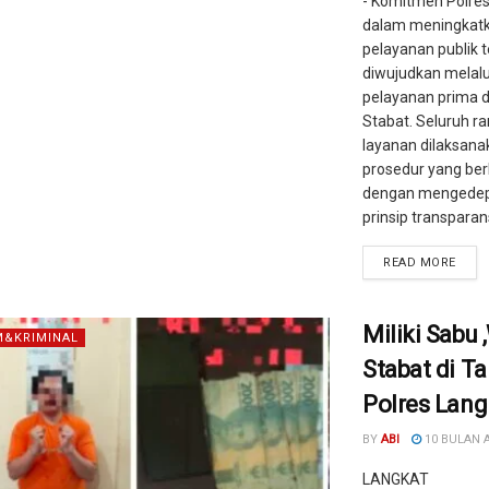
- Komitmen Polre
dalam meningkatk
pelayanan publik 
diwujudkan melalu
pelayanan prima 
Stabat. Seluruh r
layanan dilaksana
prosedur yang ber
dengan mengede
prinsip transparansi
READ MORE
Miliki Sabu
&KRIMINAL
Stabat di T
Polres Lang
BY
ABI
10 BULAN 
LANGKAT