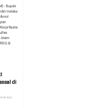
) - Bupati
din melalui
 Amril
epas
Kerja Nyata
ultas
 Islam
ISU) di
i
ssal di
AHUN AGO