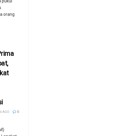
a pukul
s
a orang
Prima
at,
kat
i
N AGO
0
M)