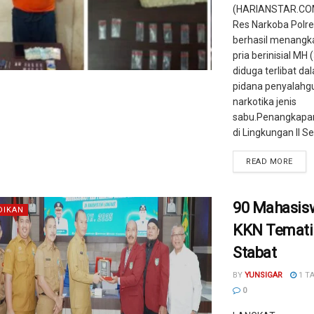
(HARIANSTAR.COM
Res Narkoba Polre
berhasil menangk
pria berinisial MH 
diduga terlibat da
pidana penyalahg
narkotika jenis
sabu.Penangkapan
di Lingkungan II Seti
READ MORE
90 Mahasis
DIKAN
KKN Temati
Stabat
BY
YUNSIGAR
1 T
0