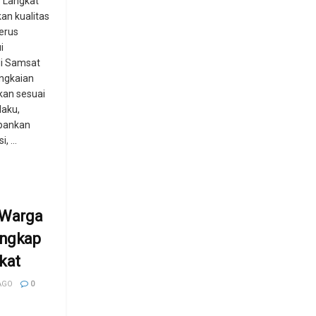
s Langkat
an kualitas
terus
i
di Samsat
angkaian
kan sesuai
laku,
pankan
, ...
 ,Warga
angkap
kat
AGO
0