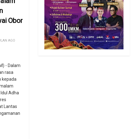
alam
n
wai Obor
ULAN AGO
) - Dalam
n rasa
 kepada
 malam
 Idul Adha
lres
at Lantas
engamanan