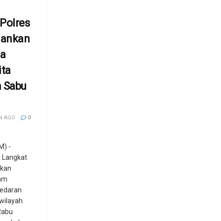
Polres
mankan
ga
ita
m Sabu
N AGO
0
) -
s Langkat
kkan
am
edaran
 wilayah
Rabu