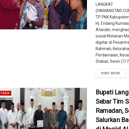
LANGKAT
(HARIANSTAR.COM
TP PKK Kabupaten
Hj. Endang Kurnia
Afandin, menghadi
sosial Khitanan M
digelar di Pesantr
Rahmah, Kelurah
Perdamaian, Kec
Stabat, Senin (7/7/
READ MORE
Bupati Lang
TARA
Sebar Tim S
Ramadan, S
Salurkan B