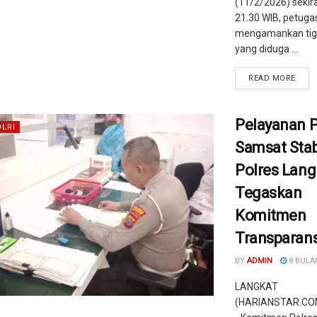
(11/2/2026) sekir
21.30 WIB, petuga
mengamankan tig
yang diduga ...
READ MORE
Pelayanan 
OLRI
Samsat Stab
Polres Lang
Tegaskan
Komitmen
Transparans
BY
ADMIN
8 BULA
LANGKAT
(HARIANSTAR.CO