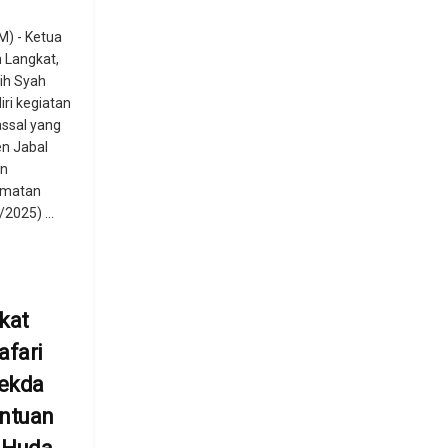
) - Ketua
 Langkat,
sih Syah
ri kegiatan
assal yang
en Jabal
an
amatan
2025) ...
kat
afari
ekda
antuan