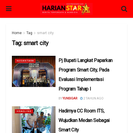
Home
Tag
smart city
Tag:
smart city
Pj Bupati Langkat Paparkan
NUSANTARA
Program Smart City, Pada
Evaluasi Implementasi
Program Tahap I
BY
YUNSIGAR
2 TAHUN AGO
Hadirnya CC Room ITS,
HEADLINE
Wujudkan Medan Sebagai
Smart City