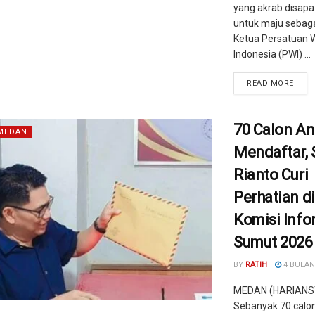
yang akrab disapa
untuk maju sebaga
Ketua Persatuan 
Indonesia (PWI) ...
READ MORE
70 Calon A
MEDAN
Mendaftar,
Rianto Curi
Perhatian di
Komisi Info
Sumut 2026
BY
RATIH
4 BULAN
MEDAN (HARIANS
Sebanyak 70 calo