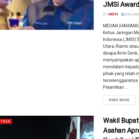
JMSI Award
BY
RATIH
8 BULAN
MEDAN (HARIANS
Ketua Jaringan Me
Indonesia (JMSI)
Utara, Rianto ata
disapa Anto Genk,
menyampaikan apr
mendalam kepada
pihak yang telah
terselenggaranya
Pelantikan ...
READ MORE
Wakil Bupat
TARA
Asahan Apre