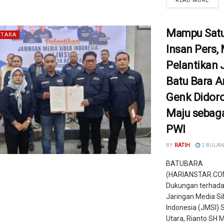
READ MORE
Mampu Sat
TARA
Insan Pers
Pelantikan
Batu Bara A
Genk Didor
Maju sebaga
PWI
BY
RATIH
2 BULAN
BATUBARA
(HARIANSTAR.CO
Dukungan terhada
Jaringan Media Si
Indonesia (JMSI)
Utara, Rianto SH 