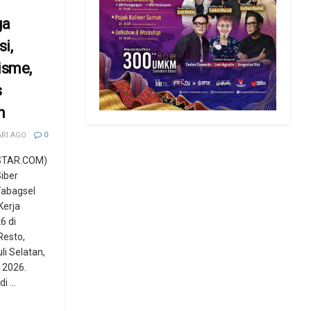
ga
i,
isme,
s
n
ARI AGO
0
STAR.COM)
Siber
Tabagsel
Kerja
6 di
Resto,
i Selatan,
 2026.
 ...