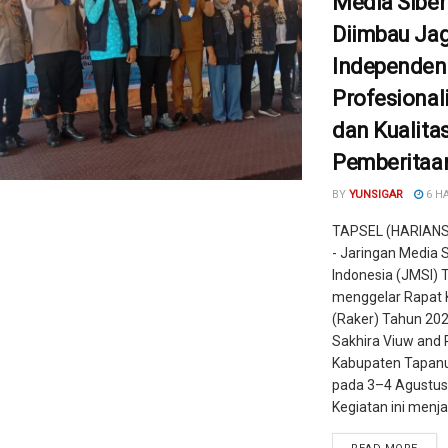
Media Siber
Diimbau Ja
Independens
Profesional
dan Kualita
Pemberitaa
BY
YUNSIGAR
6 H
TAPSEL (HARIAN
- Jaringan Media 
Indonesia (JMSI) 
menggelar Rapat 
(Raker) Tahun 202
Sakhira Viuw and 
Kabupaten Tapanul
pada 3–4 Agustus
Kegiatan ini menjadi