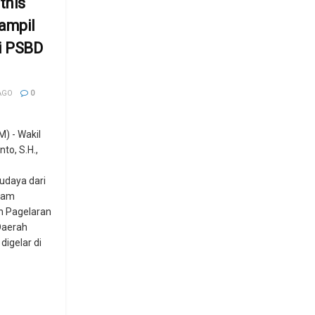
tnis
ampil
i PSBD
AGO
0
 - Wakil
to, S.H.,
udaya dari
alam
n Pagelaran
Daerah
digelar di