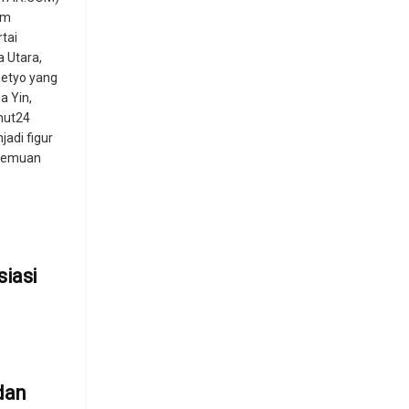
um
tai
 Utara,
setyo yang
a Yin,
mut24
jadi figur
rtemuan
siasi
dan