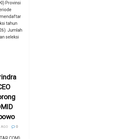
I) Provinsi
eriode
 mendaftar
ksi tahun
026). Jumlah
an seleksi
indra
CEO
orong
OMID
abowo
 AGO
0
TAR.COM)