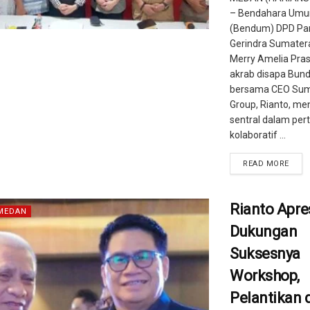
– Bendahara Um
(Bendum) DPD Par
Gerindra Sumatera
Merry Amelia Pra
akrab disapa Bund
bersama CEO Su
Group, Rianto, men
sentral dalam pe
kolaboratif ...
READ MORE
Rianto Apre
MEDAN
Dukungan
Suksesnya
Workshop,
Pelantikan 