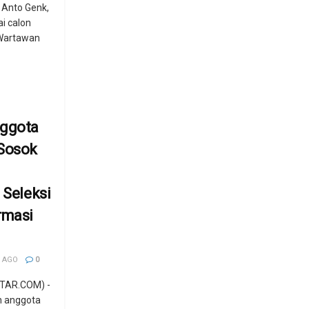
 Anto Genk,
i calon
Wartawan
nggota
 Sosok
 Seleksi
rmasi
 AGO
0
TAR.COM) -
n anggota