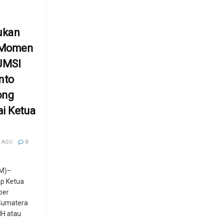
ukan
, Momen
 JMSI
nto
ong
i Ketua
 AGO
0
M)–
p Ketua
ber
 Sumatera
MH atau