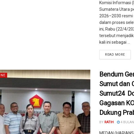
Komisi Informasi (K
Sumatera Utara p
2026–2030 resmi
dalam proses sele
ini, Rabu (22/4/2
tersebut menjadik
kali ini sebagai ...
READ MORE
Bendum Ger
INE
Sumut dan 
Sumut24 D
Gagasan K
Dukung Pr
BY
RATIH
4 BULAN
MEDAN (HARIANS