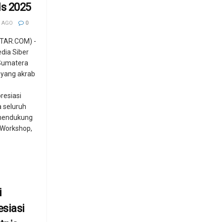
s 2025
 AGO
0
TAR.COM) -
dia Siber
 Sumatera
u yang akrab
esiasi
 seluruh
 mendukung
 Workshop,
i
siasi