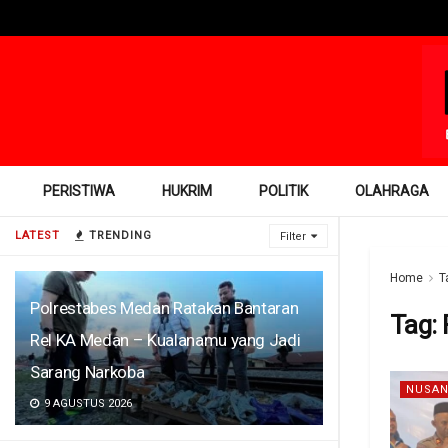
PERISTIWA
HUKRIM
POLITIK
OLAHRAGA
LATEST
TRENDING
Filter
Home
T
Polrestabes Medan Ratakan Bantaran
Tag:
Rel KA Medan – Kualanamu yang Jadi
Sarang Narkoba
NUSAN
9 AGUSTUS 2026