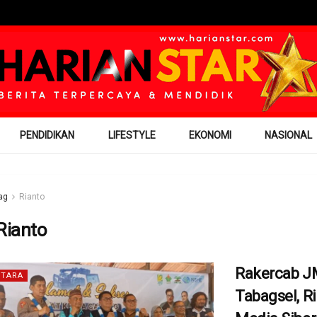
PENDIDIKAN
LIFESTYLE
EKONOMI
NASIONAL
ag
Rianto
Rianto
Rakercab J
TARA
Tabagsel, Ri