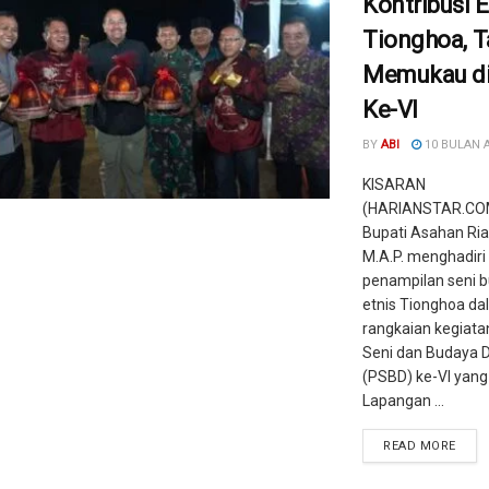
Kontribusi E
Tionghoa, T
Memukau d
Ke-VI
BY
ABI
10 BULAN 
KISARAN
(HARIANSTAR.COM)
Bupati Asahan Rian
M.A.P. menghadiri
penampilan seni b
etnis Tionghoa d
rangkaian kegiata
Seni dan Budaya 
(PSBD) ke-VI yang 
Lapangan ...
READ MORE