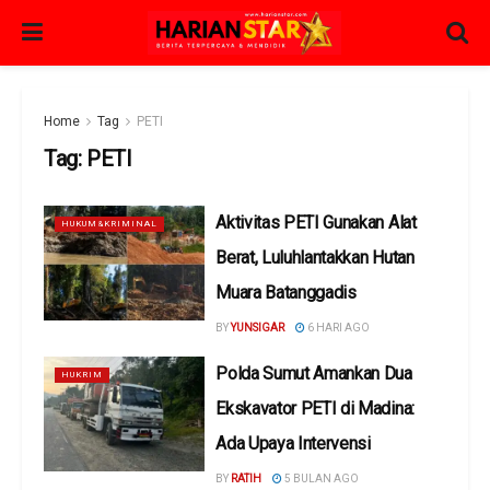
Home
Tag
PETI
Tag:
PETI
Aktivitas PETI Gunakan Alat
HUKUM&KRIMINAL
Berat, Luluhlantakkan Hutan
Muara Batanggadis
BY
YUNSIGAR
6 HARI AGO
Polda Sumut Amankan Dua
HUKRIM
Ekskavator PETI di Madina:
Ada Upaya Intervensi
BY
RATIH
5 BULAN AGO