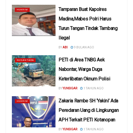
Tamparan Buat Kapolres
HUKRIM
Madina,Mabes Polri Harus
Turun Tangan Tindak Tambang
Ilegal
BY
ABI
9 BULAN AGO
PETI di Area TNBG Aek
NUSANTARA
Nabontar, Warga Duga
Keterlibatan Oknum Polisi
BY
YUNSIGAR
1 TAHUN AGO
Zakaria Rambe SH ‘Yakini’ Ada
HUKRIM
Peredaran Uang di Lingkungan
APH Terkait PETI Kotanopan
BY
YUNSIGAR
1 TAHUN AGO