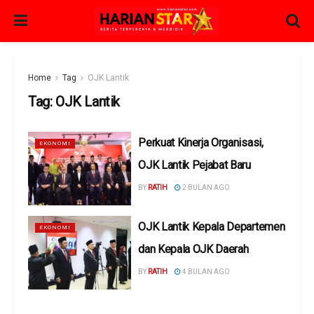
Home
Tag
OJK Lantik
Tag:
OJK Lantik
Perkuat Kinerja Organisasi,
EKONOMI
OJK Lantik Pejabat Baru
BY
RATIH
2 BULAN AGO
OJK Lantik Kepala Departemen
EKONOMI
dan Kepala OJK Daerah
BY
RATIH
4 BULAN AGO