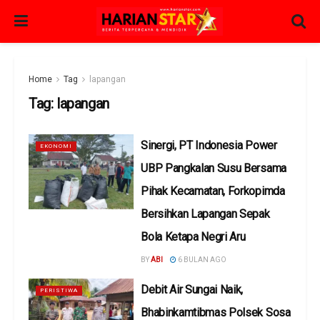
Home
Tag
lapangan
Tag:
lapangan
Sinergi, PT Indonesia Power
EKONOMI
UBP Pangkalan Susu Bersama
Pihak Kecamatan, Forkopimda
Bersihkan Lapangan Sepak
Bola Ketapa Negri Aru
BY
ABI
6 BULAN AGO
Debit Air Sungai Naik,
PERISTIWA
Bhabinkamtibmas Polsek Sosa