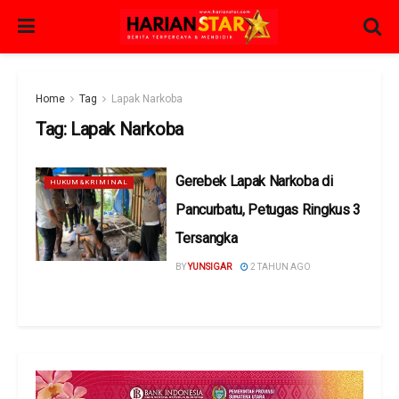
Home
Tag
Lapak Narkoba
Tag:
Lapak Narkoba
Gerebek Lapak Narkoba di
HUKUM&KRIMINAL
Pancurbatu, Petugas Ringkus 3
Tersangka
BY
YUNSIGAR
2 TAHUN AGO