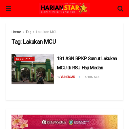
Home
Tag
Lakukan MCU
Tag:
Lakukan MCU
181 ASN BPKP Sumut Lakukan
KESEHATAN
MCU di RSU Haji Medan
BY
YUNSIGAR
1 TAHUN AGO