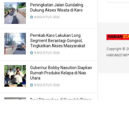
Peningkatan Jalan Gundaling
Dukung Akses Wisata di Karo
8 AGUSTUS 2026
Pemkab Karo Lakukan Long
Segment Berastagi-Gongsol,
Tingkatkan Akses Masyarakat
Copyright © 2
8 AGUSTUS 2026
HARIANSTAR*
Gubernur Bobby Nasution Siapkan
Rumah Produksi Kelapa di Nias
Utara
8 AGUSTUS 2026
Bayi Ditemukan di Komplek Prima
Bilal, Meninggal Karena Mulut
Dibekap
7 AGUSTUS 2026