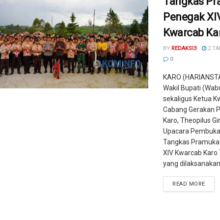
Tangkas Pr
Penegak XI
Kwarcab Ka
BY
REDAKSI3
2 TA
0
KARO (HARIANST
Wakil Bupati (Wab
sekaligus Ketua Kw
Cabang Gerakan 
Karo, Theopilus Gin
Upacara Pembuk
Tangkas Pramuka
XIV Kwarcab Karo
yang dilaksanakan 
READ MORE