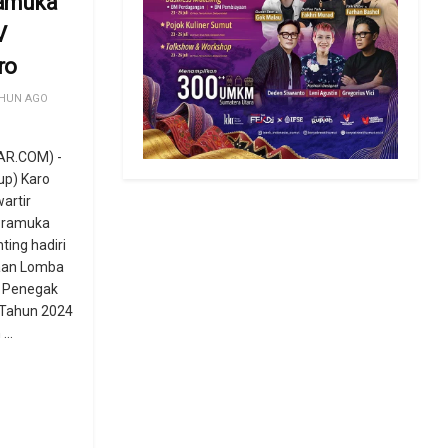
amuka
V
ro
HUN AGO
AR.COM) -
up) Karo
artir
Pramuka
ting hadiri
aan Lomba
 Penegak
 Tahun 2024
...