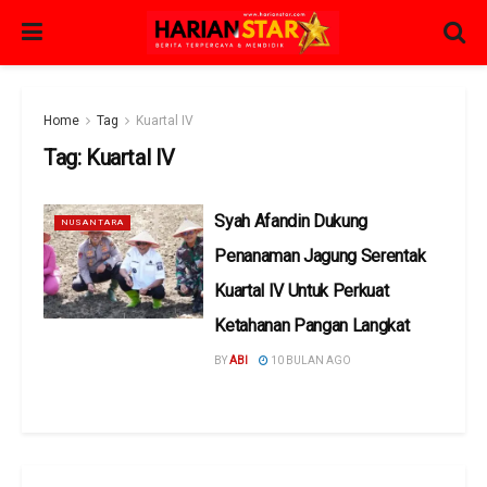
Home
Tag
Kuartal IV
Tag:
Kuartal IV
Syah Afandin Dukung
NUSANTARA
Penanaman Jagung Serentak
Kuartal IV Untuk Perkuat
Ketahanan Pangan Langkat
BY
ABI
10 BULAN AGO