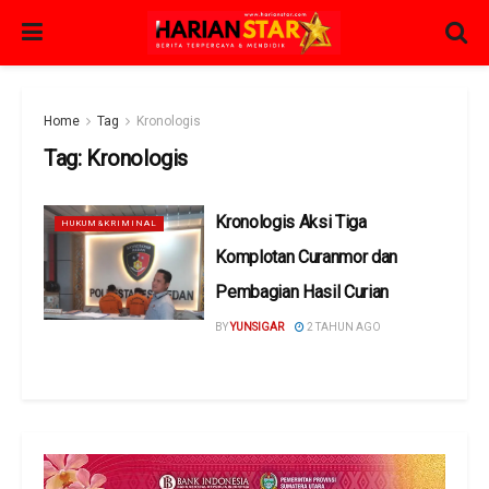
Home
Tag
Kronologis
Tag:
Kronologis
Kronologis Aksi Tiga
HUKUM&KRIMINAL
Komplotan Curanmor dan
Pembagian Hasil Curian
BY
YUNSIGAR
2 TAHUN AGO