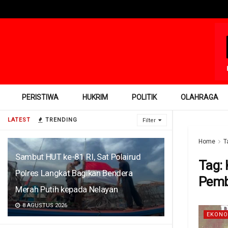
PERISTIWA
HUKRIM
POLITIK
OLAHRAGA
LATEST
TRENDING
Filter
Home
T
Sambut HUT ke-81 RI, Sat Polairud
Tag:
Polres Langkat Bagikan Bendera
Pemb
Merah Putih kepada Nelayan
8 AGUSTUS 2026
EKONO