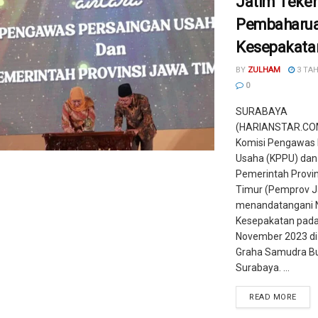
Jatim Teke
Pembaharua
Kesepakata
BY
ZULHAM
3 TA
0
SURABAYA
(HARIANSTAR.CO
Komisi Pengawas 
Usaha (KPPU) dan
Pemerintah Provi
Timur (Pemprov J
menandatangani 
Kesepakatan pada h
November 2023 d
Graha Samudra B
Surabaya. ...
READ MORE