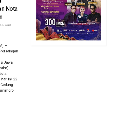
n
n Nota
n
HUN AGO
M) –
Persaingan
nsi Jawa
atim)
Nota
ari ini, 22
i Gedung
umimoro,