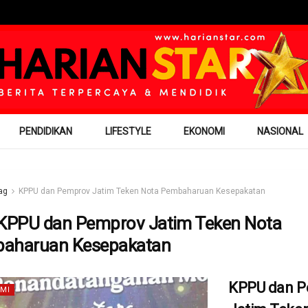
PENDIDIKAN
LIFESTYLE
EKONOMI
NASIONAL
ag
KPPU dan Pemprov Jatim Teken Nota Pembaharuan Kesepakatan
KPPU dan Pemprov Jatim Teken Nota
aharuan Kesepakatan
KPPU dan P
MI