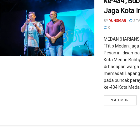
ke-434 , Bob
Jaga Kota I
BY
YUNSIGAR
2 T
0
MEDAN (HARIANS
“Titip Medan, jaga k
Pesan ini disampa
Kota Medan Bobby
di hadapan warga
memadati Lapang
pada puncak pera
ke-434 Kota Medan,
READ MORE