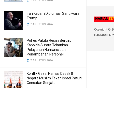
7 AGUSTUS 2026
Iran Kecam Diplomasi Sandiwara
Trump
7 AGUSTUS 2026
Copyright © 2
HARIANSTAR*
Polres Paluta Resmi Berdiri,
Kapolda Sumut Tekankan
Pelayanan Humanis dan
Penambahan Personel
7 AGUSTUS 2026
Konflik Gaza, Hamas Desak 8
Negara Muslim Tekan Israel Patuhi
Gencatan Senjata
7 AGUSTUS 2026
Sarang Narkoba di Deli Serdang
Dilengkapi CCTV dan HT, Polisi
Ringkus 1 Orang