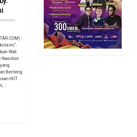
by:
ni
AHUN AGO
TAR.COM) -
ota ini,”.
ikan Wali
 Nasution
 yang
an Benteng
yaan HUT
 ...