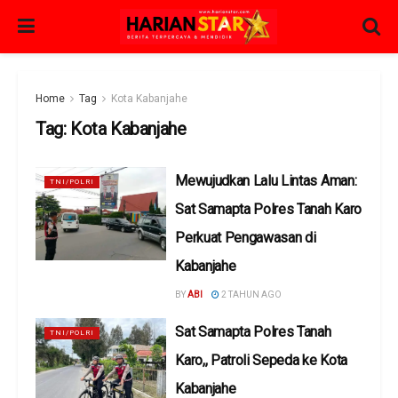
Home
Tag
Kota Kabanjahe
Tag:
Kota Kabanjahe
Mewujudkan Lalu Lintas Aman:
TNI/POLRI
Sat Samapta Polres Tanah Karo
Perkuat Pengawasan di
Kabanjahe
BY
ABI
2 TAHUN AGO
Sat Samapta Polres Tanah
TNI/POLRI
Karo,, Patroli Sepeda ke Kota
Kabanjahe