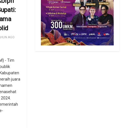
orpri
upati:
sama
lid
AHUN AGO
) - Tim
publik
) Kabupaten
meraih juara
rnamen
Penasehat
 2024.
Pemerintah
e-