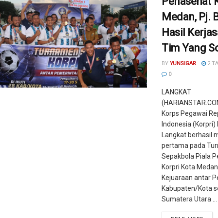
Penasehat K
Medan, Pj. B
Hasil Kerja
Tim Yang So
BY
YUNSIGAR
2 T
0
LANGKAT
(HARIANSTAR.COM
Korps Pegawai Re
Indonesia (Korpri
Langkat berhasil 
pertama pada Tu
Sepakbola Piala 
Korpri Kota Medan
Kejuaraan antar 
Kabupaten/Kota s
Sumatera Utara ...