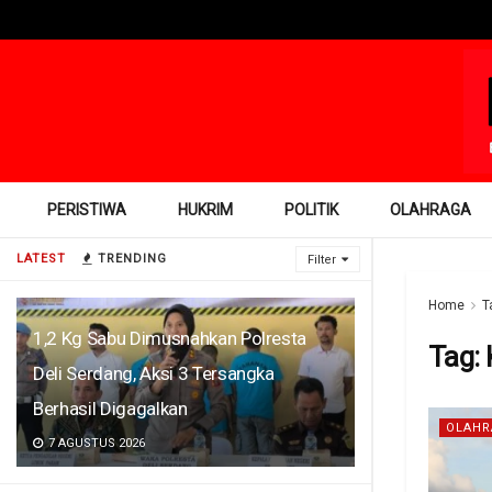
PERISTIWA
HUKRIM
POLITIK
OLAHRAGA
LATEST
TRENDING
Filter
Home
T
1,2 Kg Sabu Dimusnahkan Polresta
Tag:
Deli Serdang, Aksi 3 Tersangka
Berhasil Digagalkan
OLAHR
7 AGUSTUS 2026