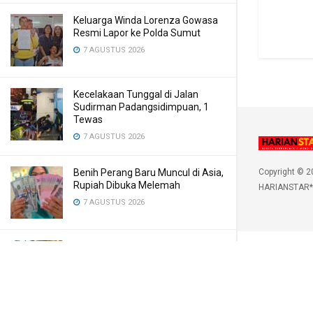
Keluarga Winda Lorenza Gowasa
Resmi Lapor ke Polda Sumut
7 AGUSTUS 2026
Kecelakaan Tunggal di Jalan
Sudirman Padangsidimpuan, 1
Tewas
7 AGUSTUS 2026
Benih Perang Baru Muncul di Asia,
Copyright © 2
Rupiah Dibuka Melemah
HARIANSTAR*
7 AGUSTUS 2026
Dulu Belajar di Kelas Papan, Kini
Gubernur Bobby Hadirkan Gedung
Sekolah Permanen
7 AGUSTUS 2026