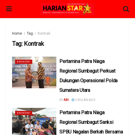
Home
Tag
Kontrak
Tag:
Kontrak
Pertamina Patra Niaga
EKONOMI
Regional Sumbagut Perkuat
Dukungan Operasional Polda
Sumatera Utara
BY
ABI
5 BULAN AGO
Pertamina Patra Niaga
EKONOMI
Regional Sumbagut Sanksi
SPBU Nagalan Berkah Bersama