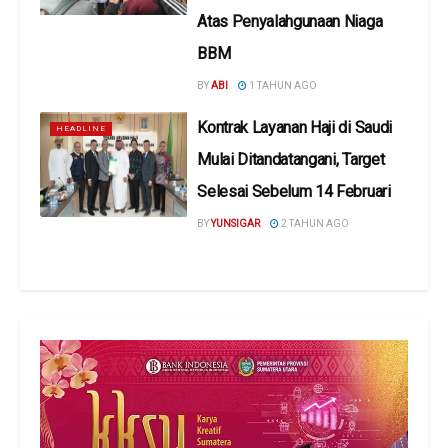
Atas Penyalahgunaan Niaga
BBM
BY
ABI
1 TAHUN AGO
Kontrak Layanan Haji di Saudi
HEADLINE
Mulai Ditandatangani, Target
Selesai Sebelum 14 Februari
BY
YUNSIGAR
2 TAHUN AGO