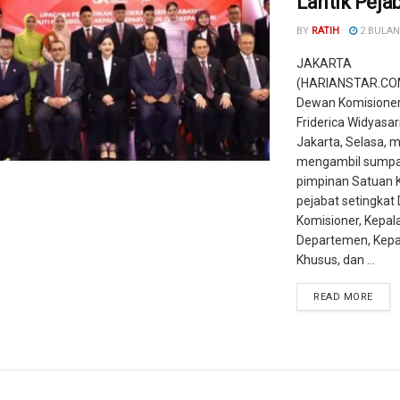
Lantik Peja
BY
RATIH
2 BULAN
JAKARTA
(HARIANSTAR.COM
Dewan Komisione
Friderica Widyasar
Jakarta, Selasa, m
mengambil sumpa
pimpinan Satuan K
pejabat setingkat 
Komisioner, Kepal
Departemen, Kepa
Khusus, dan ...
READ MORE