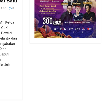
bat Baru
 AGO
0
)- Ketua
r OJK
i Dewi di
elantik dan
h jabatan
erja
Deputi
a
la Unit