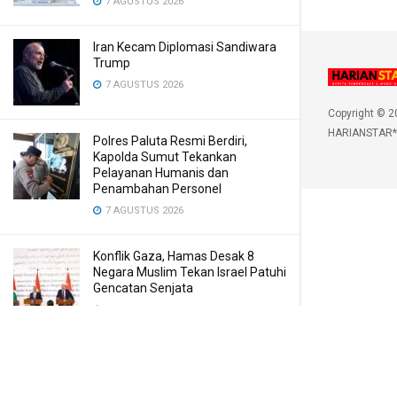
7 AGUSTUS 2026
Iran Kecam Diplomasi Sandiwara
Trump
7 AGUSTUS 2026
Copyright © 2
HARIANSTAR*
Polres Paluta Resmi Berdiri,
Kapolda Sumut Tekankan
Pelayanan Humanis dan
Penambahan Personel
7 AGUSTUS 2026
Konflik Gaza, Hamas Desak 8
Negara Muslim Tekan Israel Patuhi
Gencatan Senjata
7 AGUSTUS 2026
Sarang Narkoba di Deli Serdang
Dilengkapi CCTV dan HT, Polisi
Ringkus 1 Orang