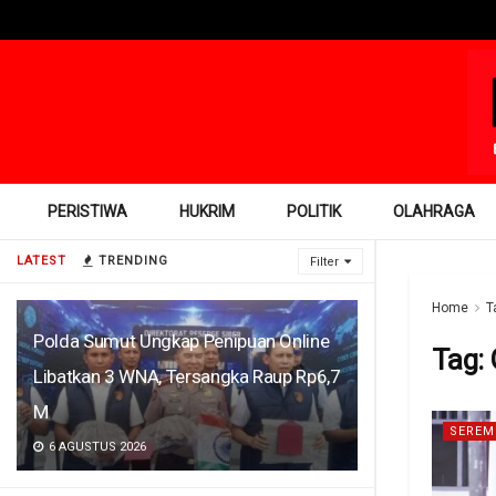
PERISTIWA
HUKRIM
POLITIK
OLAHRAGA
LATEST
TRENDING
Filter
Home
T
Polda Sumut Ungkap Penipuan Online
Tag:
Libatkan 3 WNA, Tersangka Raup Rp6,7
M
SEREM
6 AGUSTUS 2026