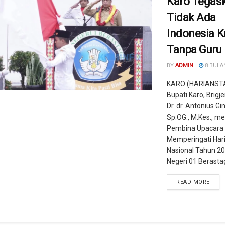
Karo Tegas
Tidak Ada
Indonesia K
Tanpa Guru
BY
ADMIN
8 BULA
KARO (HARIANST
Bupati Karo, Brigje
Dr. dr. Antonius Gin
Sp.OG., M.Kes., me
Pembina Upacara
Memperingati Hari
Nasional Tahun 2
Negeri 01 Berastagi
READ MORE