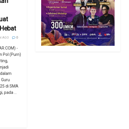
kan
uat
 Hebat
N AGO
0
AR.COM) -
n Pol (Purn)
ting,
njadi
 dalam
 Guru
025 di SMA
, pada ...