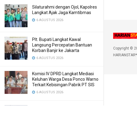
Silaturahmi dengan Ojol, Kapolres
Langkat Ajak Jaga Kamtibmas
6 AGUSTUS 2026
Plt. Bupati Langkat Kawal
Langsung Percepatan Bantuan
Copyright © 2
Korban Banjir ke Jakarta
HARIANSTAR*
6 AGUSTUS 2026
Komisi IV DPRD Langkat Mediasi
Keluhan Warga Desa Ponco Warno
Terkait Kebisingan Pabrik PT SIS
6 AGUSTUS 2026
Kasus Penebangan Kayu di Kuta
Pengkih, Walantara Minta APH
Tangkap Semua yang Terlibat
6 AGUSTUS 2026