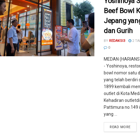
Yoshinoya S
Beef Bowl 
Jepang yan
dan Gurih
BY
REDAKSI3
2 TA
0
MEDAN (HARIANS
- Yoshinoya, resto
bowl nomor satu d
yang telah berdiri
1899 kembali me
outlet di Kota Med
Kehadiran outletdi
Pattimura no.149 
yang ...
READ MORE