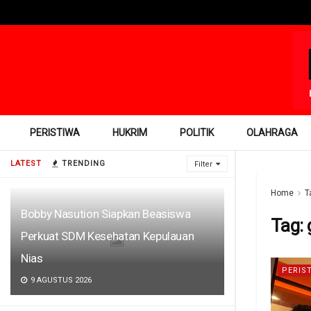
PERISTIWA
HUKRIM
POLITIK
OLAHRAGA
LATEST
TRENDING
Filter
Home
T
Bobby Nasution Siapkan Beasiswa
Tag:
Perkuat SDM Kesehatan Kepulauan
Nias
PERIS
9 AGUSTUS 2026