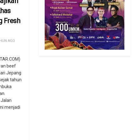
ajikan
Khas
g Fresh
HUN AGO
TAR.COM)
ran beef
ari Jepang
 sejak tahun
mbuka
an.
 Jalan
ini menjadi