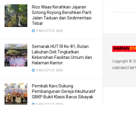
Rico Waas Kerahkan Jajaran
Gotong Royong Bersihkan Parit
Jalan Taduan dari Sedimentasi
Tebal
9 AGUSTUS 2026
Semarak HUT RI Ke-81, Rutan
Labuhan Deli Tingkatkan
Kebersihan Fasilitas Umum dan
Copyright © 2
Halaman Kantor
HARIANSTAR*
9 AGUSTUS 2026
Pemkab Karo Dukung
Pembangunan Gereja Inkulturatif
GBKP Bukit Klasis Barus Sibayak
9 AGUSTUS 2026
Sambut HUT ke-81 RI, Sat Polairud
Polres Langkat Bagikan Bendera
Merah Putih kepada Nelayan