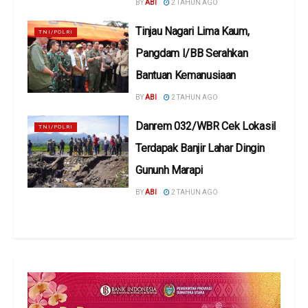
BY
ABI
2 TAHUN AGO
Tinjau Nagari Lima Kaum,
TNI/POLRI
Pangdam I/BB Serahkan
Bantuan Kemanusiaan
BY
ABI
2 TAHUN AGO
Danrem 032/WBR Cek LokasiI
TNI/POLRI
Terdapak Banjir Lahar Dingin
Gununh Marapi
BY
ABI
2 TAHUN AGO