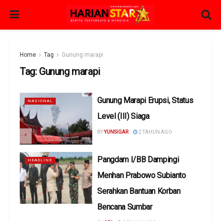
Home
Tag
Gunung marapi
Tag:
Gunung marapi
Gunung Marapi Erupsi, Status
NASIONAL
Level (III) Siaga
BY
YUNSIGAR
2 TAHUN AGO
Pangdam I/BB Dampingi
HEADLINE
Menhan Prabowo Subianto
Serahkan Bantuan Korban
Bencana Sumbar