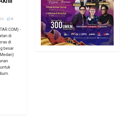
Akhir
AGO
0
TAR.COM) -
atan di
eras di
g besar
n Medan)
unan
 untuk
dium.