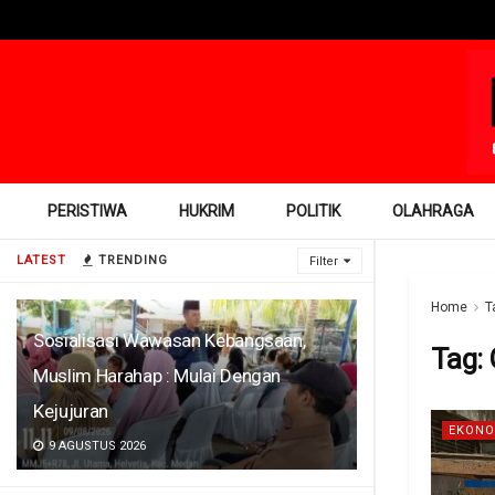
PERISTIWA
HUKRIM
POLITIK
OLAHRAGA
LATEST
TRENDING
Filter
Home
T
Sosialisasi Wawasan Kebangsaan,
Tag:
Muslim Harahap : Mulai Dengan
Kejujuran
EKONO
9 AGUSTUS 2026