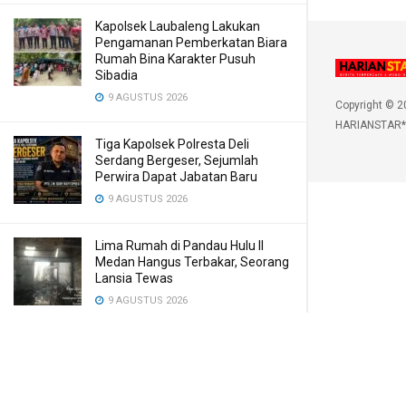
Kapolsek Laubaleng Lakukan
Pengamanan Pemberkatan Biara
Rumah Bina Karakter Pusuh
Sibadia
9 AGUSTUS 2026
Copyright © 2
HARIANSTAR*
Tiga Kapolsek Polresta Deli
Serdang Bergeser, Sejumlah
Perwira Dapat Jabatan Baru
9 AGUSTUS 2026
Lima Rumah di Pandau Hulu II
Medan Hangus Terbakar, Seorang
Lansia Tewas
9 AGUSTUS 2026
Bobby Nasution Siapkan Beasiswa
Perkuat SDM Kesehatan
Kepulauan Nias
9 AGUSTUS 2026