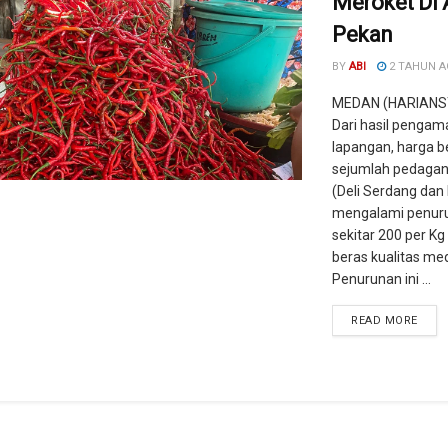
Meroket Di 
Pekan
BY
ABI
2 TAHUN 
MEDAN (HARIANS
Dari hasil pengam
lapangan, harga b
sejumlah pedagan
(Deli Serdang da
mengalami penur
sekitar 200 per Kg
beras kualitas me
Penurunan ini ...
READ MORE