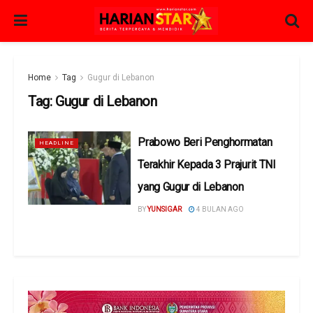
Home
Tag
Gugur di Lebanon
Tag:
Gugur di Lebanon
Prabowo Beri Penghormatan
HEADLINE
Terakhir Kepada 3 Prajurit TNI
yang Gugur di Lebanon
BY
YUNSIGAR
4 BULAN AGO