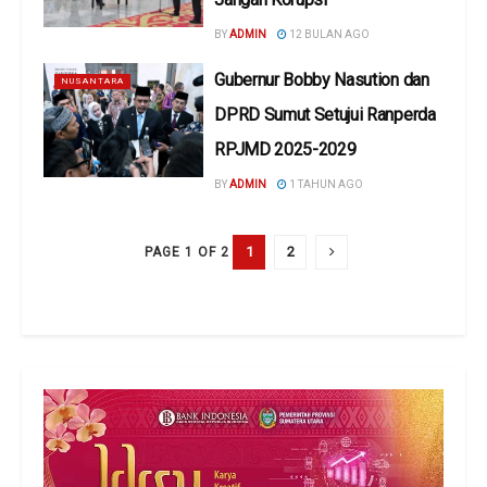
BY
ADMIN
12 BULAN AGO
Gubernur Bobby Nasution dan
NUSANTARA
DPRD Sumut Setujui Ranperda
RPJMD 2025-2029
BY
ADMIN
1 TAHUN AGO
1
2
PAGE 1 OF 2