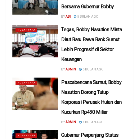
Bersama Gubernur Bobby
BY
ABI
5 BULAN AGO
Tegas, Bobby Nasution Minta
NUSANTARA
Dirut Baru Bawa Bank Sumut
Lebih Progresif di Sektor
Keuangan
BY
ADMIN
6 BULAN AGO
Pascabencana Sumut, Bobby
NUSANTARA
Nasution Dorong Tutup
Korporasi Perusak Hutan dan
Kucurkan Rp430 Miliar
BY
ADMIN
7 BULAN AGO
Gubernur Perpanjang Status
NUSANTARA