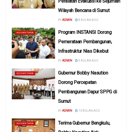
Peralatan Evakuasi ke Sejumlah
Wilayah Bencana di Sumut
BY
ADMIN
8 BULAN AGO
Program INSTANSI Dorong
NUSANTARA
Pemerataan Pembangunan,
Infrastruktur Nias Dikebut
BY
ADMIN
9 BULAN AGO
Gubernur Bobby Nasution
NUSANTARA
Dorong Percepatan
Pembangunan Dapur SPPG di
Sumut
BY
ADMIN
10 BULAN AGO
Terima Gubernur Bengkulu,
NUSANTARA