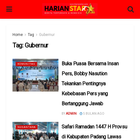
Home
Tag
Gubernur
Tag:
Gubernur
Buka Puasa Bersama Insan
KOMUNITAS
Pers, Bobby Nasution
Tekankan Pentingnya
Kebebasan Pers yang
Bertanggung Jawab
BY
ADMIN
5 BULAN AGO
Safari Ramadan 1447 H Provsu
NUSANTARA
di Kabupaten Padang Lawas