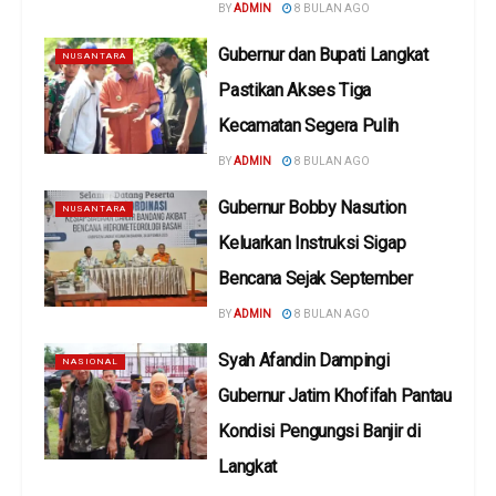
BY
ADMIN
8 BULAN AGO
Gubernur dan Bupati Langkat
NUSANTARA
Pastikan Akses Tiga
Kecamatan Segera Pulih
BY
ADMIN
8 BULAN AGO
Gubernur Bobby Nasution
NUSANTARA
Keluarkan Instruksi Sigap
Bencana Sejak September
BY
ADMIN
8 BULAN AGO
Syah Afandin Dampingi
NASIONAL
Gubernur Jatim Khofifah Pantau
Kondisi Pengungsi Banjir di
Langkat