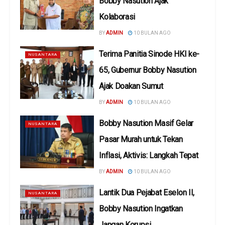
Bobby Nasution Ajak
Kolaborasi
BY
ADMIN
10 BULAN AGO
Terima Panitia Sinode HKI ke-
NUSANTARA
65, Gubernur Bobby Nasution
Ajak Doakan Sumut
BY
ADMIN
10 BULAN AGO
Bobby Nasution Masif Gelar
NUSANTARA
Pasar Murah untuk Tekan
Inflasi, Aktivis: Langkah Tepat
BY
ADMIN
10 BULAN AGO
Lantik Dua Pejabat Eselon II,
NUSANTARA
Bobby Nasution Ingatkan
Jangan Korupsi