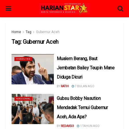
Home
Tag
Gubernur Aceh
Tag:
Gubernur Aceh
Mualem Berang, Baut
HEADLINE
Jembatan Bailey Teupin Mane
Diduga Dicuri
BY
RATIH
7 BULAN AGO
Gubsu Bobby Nasution
NASIONAL
Mendadak Temui Gubernur
Aceh, Ada Apa?
BY
REDAKSI3
1 TAHUN AGO