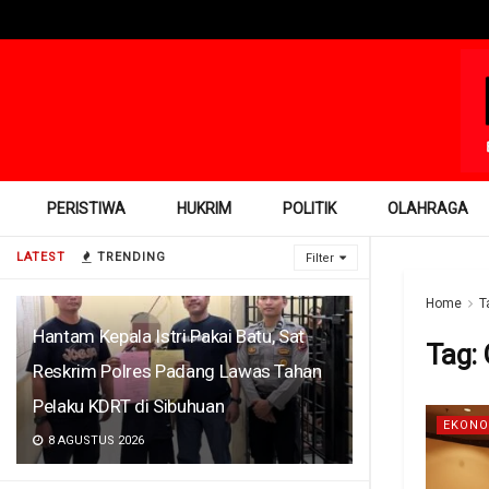
PERISTIWA
HUKRIM
POLITIK
OLAHRAGA
LATEST
TRENDING
Filter
Home
T
Hantam Kepala Istri Pakai Batu, Sat
Tag:
Reskrim Polres Padang Lawas Tahan
Pelaku KDRT di Sibuhuan
EKONO
8 AGUSTUS 2026