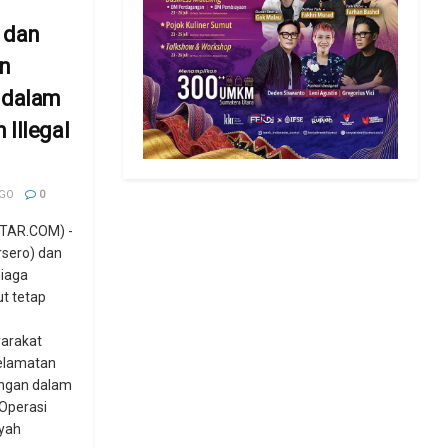
 dan
n
 dalam
Illegal
AGO
0
TAR.COM) -
rsero) dan
Niaga
t tetap
arakat
elamatan
ungan dalam
Operasi
ayah