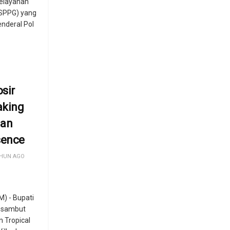
Pelayanan
SPPG) yang
enderal Pol
sir
aking
an
sence
HUN AGO
) - Bupati
m sambut
 Tropical