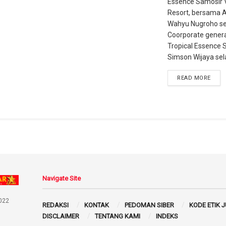
Essence Samosir V
Resort, bersama 
Wahyu Nugroho se
Coorporate gener
Tropical Essence 
Simson Wijaya sela
READ MORE
Navigate Site
022
REDAKSI
KONTAK
PEDOMAN SIBER
KODE ETIK 
DISCLAIMER
TENTANG KAMI
INDEKS