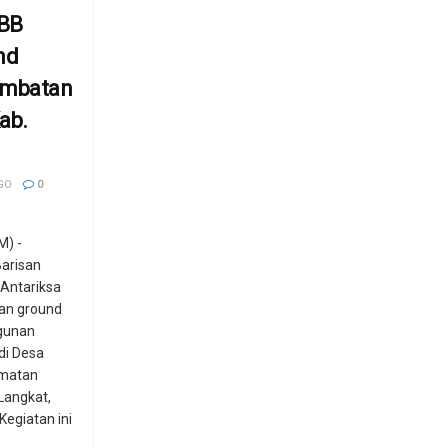
BB
nd
embatan
Kab.
GO
0
) -
Barisan
Antariksa
tan ground
gunan
di Desa
amatan
Langkat,
Kegiatan ini