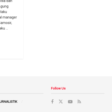
illa dan
Agung
laku
al manager
Samosir,
ku ...
Follow Us
JURNALISTIK