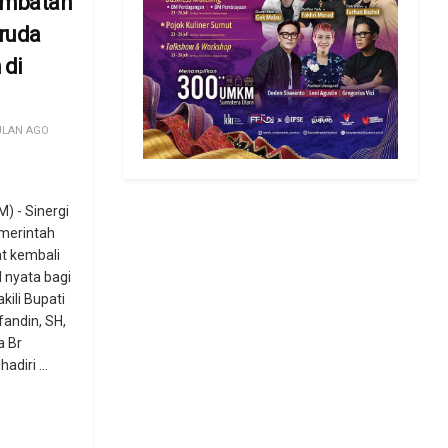
embatan
ruda
 di
ULAN AGO
 - Sinergi
emerintah
t kembali
 nyata bagi
ili Bupati
fandin, SH,
a Br
diri ...