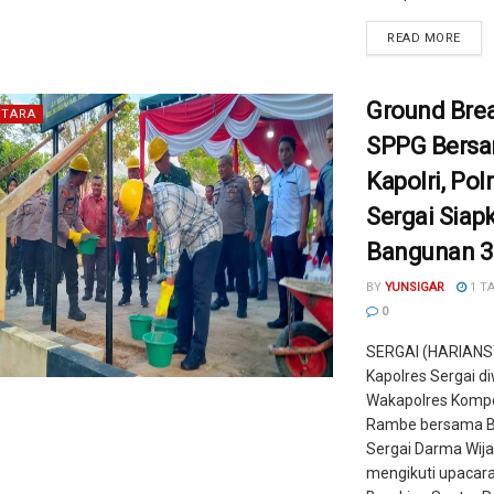
READ MORE
Ground Bre
TARA
SPPG Bers
Kapolri, Pol
Sergai Siap
Bangunan 3
BY
YUNSIGAR
1 T
0
SERGAI (HARIANS
Kapolres Sergai di
Wakapolres Komp
Rambe bersama B
Sergai Darma Wija
mengikuti upacar