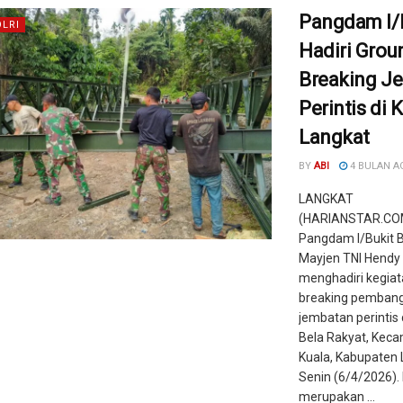
Pangdam I/
OLRI
Hadiri Grou
Breaking J
Perintis di 
Langkat
BY
ABI
4 BULAN A
LANGKAT
(HARIANSTAR.COM
Pangdam I/Bukit 
Mayjen TNI Hendy 
menghadiri kegia
breaking pemban
jembatan perintis 
Bela Rakyat, Kec
Kuala, Kabupaten 
Senin (6/4/2026). 
merupakan ...