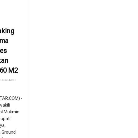
aking
ama
res
kan
60 M2
AHUN AGO
TAR.COM) -
wakili
ol Mukmin
upati
ya,
a Ground