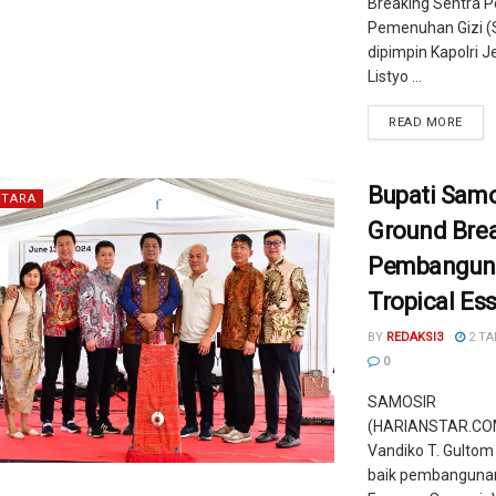
Breaking Sentra 
Pemenuhan Gizi (
dipimpin Kapolri J
Listyo ...
READ MORE
Bupati Samo
TARA
Ground Bre
Pembangun
Tropical Es
BY
REDAKSI3
2 TA
0
SAMOSIR
(HARIANSTAR.COM
Vandiko T. Gulto
baik pembangunan