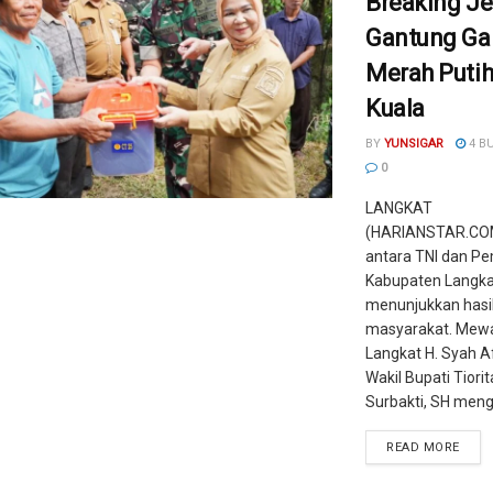
Breaking J
Gantung Ga
Merah Putih
Kuala
BY
YUNSIGAR
4 B
0
LANGKAT
(HARIANSTAR.COM)
antara TNI dan P
Kabupaten Langka
menunjukkan hasil
masyarakat. Mewak
Langkat H. Syah A
Wakil Bupati Tiorit
Surbakti, SH mengha
READ MORE