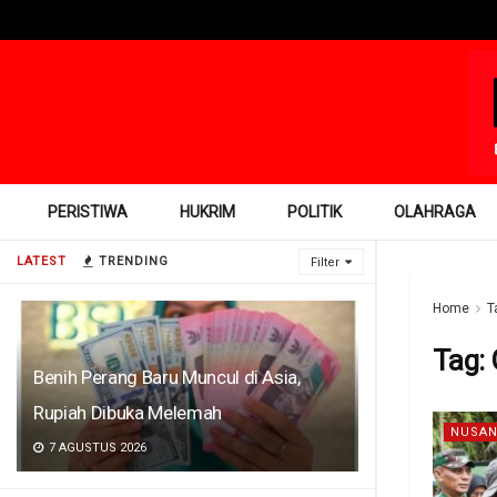
PERISTIWA
HUKRIM
POLITIK
OLAHRAGA
LATEST
TRENDING
Filter
Home
T
Tag:
Benih Perang Baru Muncul di Asia,
Rupiah Dibuka Melemah
NUSAN
7 AGUSTUS 2026