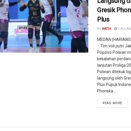
Langsung d
Gresik Pho
Plus
BY
RATIH
7 BULAN
MEDAN (HARIANS
- Tim voli putri Ja
Popsivo Polwan m
kekalahan perdan
lanjutan Proliga 2
Polwan ditekuk tig
langsung oleh Gre
Plus Pupuk Indones
Phonska ...
READ MORE