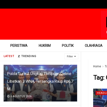
PERISTIWA
HUKRIM
POLITIK
OLAHRAGA
LATEST
TRENDING
Filter
Home
T
Polda Sumut Ungkap Penipuan Online
Tag:
Libatkan 3 WNA, Tersangka Raup Rp6,7
M
HEADL
6 AGUSTUS 2026