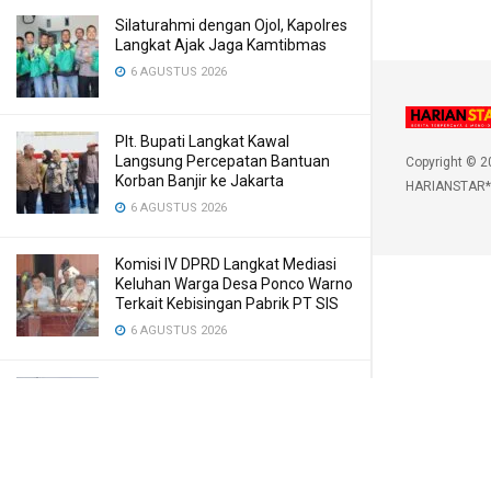
Silaturahmi dengan Ojol, Kapolres
Langkat Ajak Jaga Kamtibmas
6 AGUSTUS 2026
Plt. Bupati Langkat Kawal
Langsung Percepatan Bantuan
Copyright © 2
Korban Banjir ke Jakarta
HARIANSTAR*
6 AGUSTUS 2026
Komisi IV DPRD Langkat Mediasi
Keluhan Warga Desa Ponco Warno
Terkait Kebisingan Pabrik PT SIS
6 AGUSTUS 2026
Kasus Penebangan Kayu di Kuta
Pengkih, Walantara Minta APH
Tangkap Semua yang Terlibat
6 AGUSTUS 2026