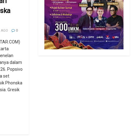
ari
nska
 AGO
0
TAR.COM)
karta
enelan
anya dalam
026. Popsivo
a set
sik Phonska
ia. Gresik