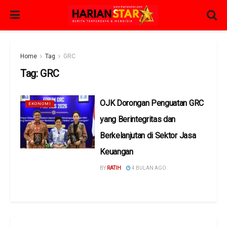
Home
Tag
GRC
Tag:
GRC
OJK Dorongan Penguatan GRC
EKONOMI
yang Berintegritas dan
Berkelanjutan di Sektor Jasa
Keuangan
BY
RATIH
4 BULAN AGO