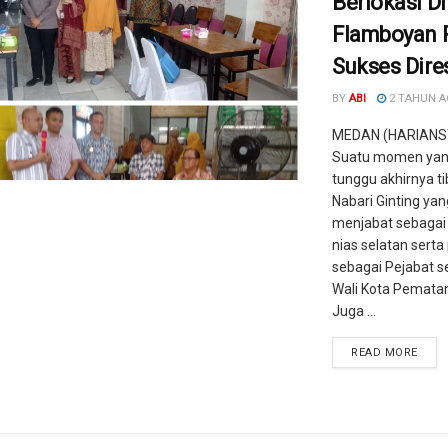
Berlokasi Di
Flamboyan 
Sukses Dire
BY
ABI
2 TAHUN 
MEDAN (HARIANS
Suatu momen yan
tunggu akhirnya t
Nabari Ginting ya
menjabat sebagai 
nias selatan serta
sebagai Pejabat 
Wali Kota Pematan
Juga ...
READ MORE