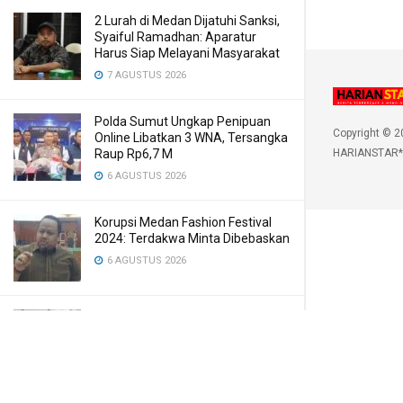
2 Lurah di Medan Dijatuhi Sanksi,
Syaiful Ramadhan: Aparatur
Harus Siap Melayani Masyarakat
7 AGUSTUS 2026
Polda Sumut Ungkap Penipuan
Copyright © 2
Online Libatkan 3 WNA, Tersangka
Raup Rp6,7 M
HARIANSTAR*
6 AGUSTUS 2026
Korupsi Medan Fashion Festival
2024: Terdakwa Minta Dibebaskan
6 AGUSTUS 2026
Menyemarakkan HUT Ke-81 RI,
Pemkab Karo Siapkan Rangkaian
Kegiatan Ini
6 AGUSTUS 2026