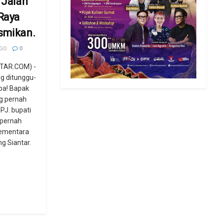
 Jalan
Raya
smikan.
AGO
0
TAR.COM) -
g ditunggu-
iba! Bapak
ng pernah
PJ. bupati
 pernah
sementara
g Siantar.