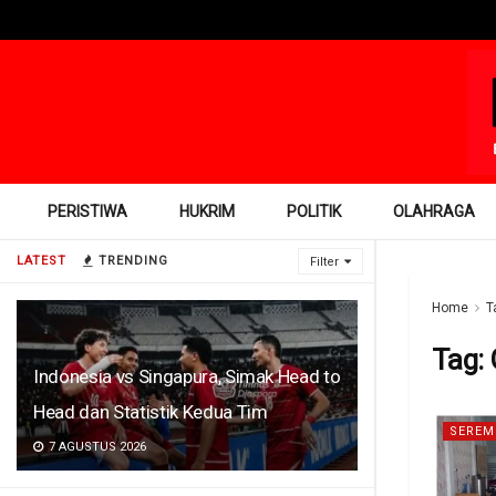
PERISTIWA
HUKRIM
POLITIK
OLAHRAGA
LATEST
TRENDING
Filter
Home
T
Tag:
Indonesia vs Singapura, Simak Head to
Head dan Statistik Kedua Tim
SEREM
7 AGUSTUS 2026