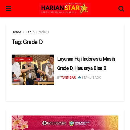
Home
Tag
Grade D
Tag:
Grade D
Layanan Haji Indonesia Masih
HEADLINE
Grade D, Harusnya Bisa B
BY
YUNSIGAR
1 TAHUN AGO