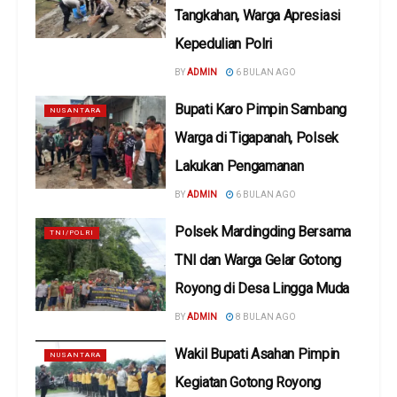
Tangkahan, Warga Apresiasi
Kepedulian Polri
BY
ADMIN
6 BULAN AGO
Bupati Karo Pimpin Sambang
NUSANTARA
Warga di Tigapanah, Polsek
Lakukan Pengamanan
BY
ADMIN
6 BULAN AGO
Polsek Mardingding Bersama
TNI/POLRI
TNI dan Warga Gelar Gotong
Royong di Desa Lingga Muda
BY
ADMIN
8 BULAN AGO
Wakil Bupati Asahan Pimpin
NUSANTARA
Kegiatan Gotong Royong