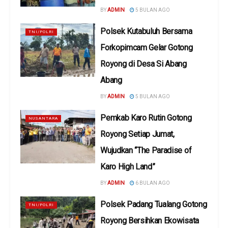
BY
ADMIN
5 BULAN AGO
Polsek Kutabuluh Bersama
TNI/POLRI
Forkopimcam Gelar Gotong
Royong di Desa Si Abang
Abang
BY
ADMIN
5 BULAN AGO
Pemkab Karo Rutin Gotong
NUSANTARA
Royong Setiap Jumat,
Wujudkan “The Paradise of
Karo High Land”
BY
ADMIN
6 BULAN AGO
Polsek Padang Tualang Gotong
TNI/POLRI
Royong Bersihkan Ekowisata