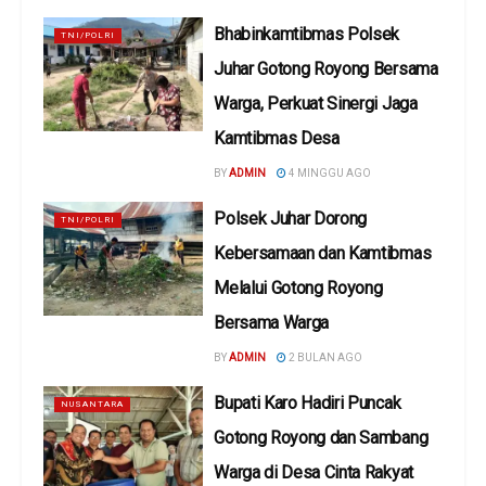
Bhabinkamtibmas Polsek
TNI/POLRI
Juhar Gotong Royong Bersama
Warga, Perkuat Sinergi Jaga
Kamtibmas Desa
BY
ADMIN
4 MINGGU AGO
Polsek Juhar Dorong
TNI/POLRI
Kebersamaan dan Kamtibmas
Melalui Gotong Royong
Bersama Warga
BY
ADMIN
2 BULAN AGO
Bupati Karo Hadiri Puncak
NUSANTARA
Gotong Royong dan Sambang
Warga di Desa Cinta Rakyat