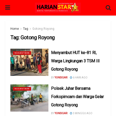
Home
Tag
Gotong Royong
Tag:
Gotong Royong
Menyambut HUT ke-81 RI,
NUSANTARA
Warga Lingkungan 3 TSM III
Gotong Royong
BY
YUNSIGAR
6 HARI AGO
Polsek Juhar Bersama
NUSANTARA
Forkopimcam dan Warga Gelar
Gotong Royong
BY
YUNSIGAR
3 MINGGU AGO