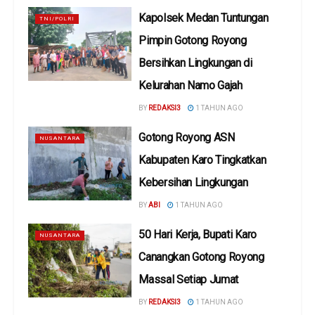
Kapolsek Medan Tuntungan
TNI/POLRI
Pimpin Gotong Royong
Bersihkan Lingkungan di
Kelurahan Namo Gajah
BY
REDAKSI3
1 TAHUN AGO
Gotong Royong ASN
NUSANTARA
Kabupaten Karo Tingkatkan
Kebersihan Lingkungan
BY
ABI
1 TAHUN AGO
50 Hari Kerja, Bupati Karo
NUSANTARA
Canangkan Gotong Royong
Massal Setiap Jumat
BY
REDAKSI3
1 TAHUN AGO