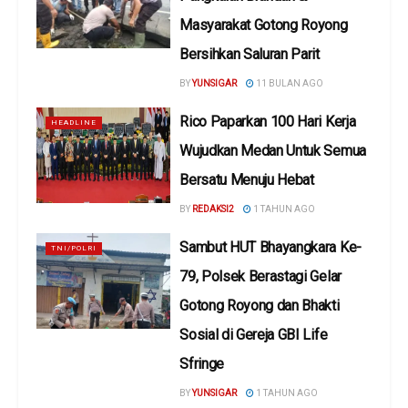
Masyarakat Gotong Royong
Bersihkan Saluran Parit
BY
YUNSIGAR
11 BULAN AGO
Rico Paparkan 100 Hari Kerja
HEADLINE
Wujudkan Medan Untuk Semua
Bersatu Menuju Hebat
BY
REDAKSI2
1 TAHUN AGO
Sambut HUT Bhayangkara Ke-
TNI/POLRI
79, Polsek Berastagi Gelar
Gotong Royong dan Bhakti
Sosial di Gereja GBI Life
Sfringe
BY
YUNSIGAR
1 TAHUN AGO