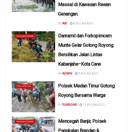
Massal di Kawasan Rawan
Genangan.
BY
ABI
8 BULAN AGO
Danramil dan Forkopimcam
NUSANTARA
Munte Gelar Gotong Royong
Bersihkan Jalan Lintas
Kabanjahe–Kota Cane
BY
ADMIN
9 BULAN AGO
Polsek Medan Timur Gotong
TNI/POLRI
Royong Bersama Warga
BY
YUNSIGAR
11 BULAN AGO
Mencegah Banjir, Polsek
NUSANTARA
Pangkalan Brandan &