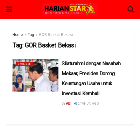
Home
Tag
GOR Basket Bekasi
Tag:
GOR Basket Bekasi
Silaturahmi dengan Nasabah
EKONOMI
Mekaar, Presiden Dorong
Keuntungan Usaha untuk
Investasi Kembali
BY
ABI
2 TAHUN AGO