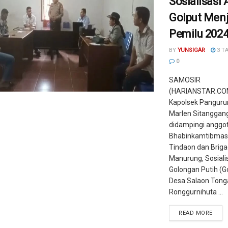
Sosialisasi 
Golput Men
Pemilu 202
BY
YUNSIGAR
3 T
0
SAMOSIR
(HARIANSTAR.COM
Kapolsek Panguru
Marlen Sitanggan
didampingi anggo
Bhabinkamtibmas,
Tindaon dan Briga
Manurung, Sosiali
Golongan Putih (Go
Desa Salaon Tong
Ronggurnihuta ...
READ MORE