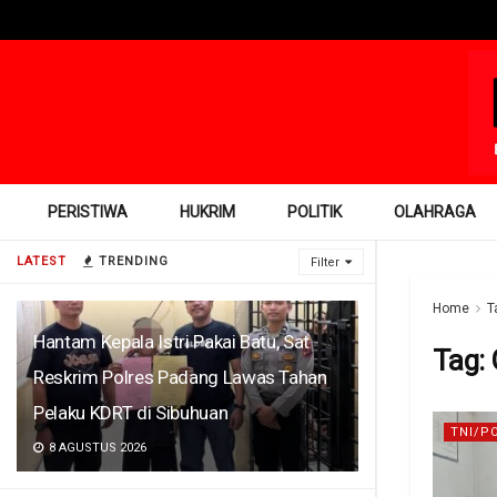
PERISTIWA
HUKRIM
POLITIK
OLAHRAGA
LATEST
TRENDING
Filter
Home
T
Hantam Kepala Istri Pakai Batu, Sat
Tag:
Reskrim Polres Padang Lawas Tahan
Pelaku KDRT di Sibuhuan
TNI/P
8 AGUSTUS 2026