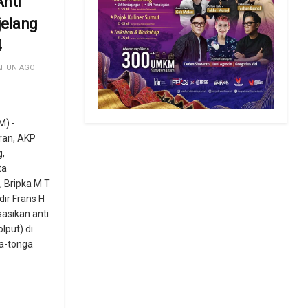
Anti
jelang
4
AHUN AGO
) -
ran, AKP
g,
ta
 Bripka M T
dir Frans H
sasikan anti
lput) di
a-tonga