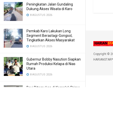
Peningkatan Jalan Gundaling
Dukung Akses Wisata di Karo
8 AGUSTUS 2026
Pemkab Karo Lakukan Long
Segment Berastagi-Gongsol,
Tingkatkan Akses Masyarakat
8 AGUSTUS 2026
Copyright © 2
Gubernur Bobby Nasution Siapkan
HARIANSTAR*
Rumah Produksi Kelapa di Nias
Utara
8 AGUSTUS 2026
Bayi Ditemukan di Komplek Prima
Bilal, Meninggal Karena Mulut
Dibekap
7 AGUSTUS 2026