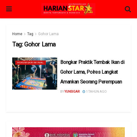
Home
Tag
Gohor Lama
Tag:
Gohor Lama
Bongkar Praktik Tembak Ikan di
HUKUM&KRIMINAL
Gohor Lama, Polres Langkat
Amankan Seorang Perempuan
BY
YUNSIGAR
1 TAHUN AGO