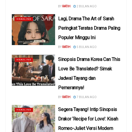
BY
RATIH
2 BULAN AGO
Lagi, Drama The Art of Sarah
HEADLINE
Peringkat Teratas Drama Paling
Populer Minggu Ini
BY
RATIH
5 BULAN AGO
Sinopsis Drama Korea Can This
HEADLINE
Love Be Translated? Simak
Jadwal Tayang dan
Pemerannya!
BY
RATIH
7 BULAN AGO
Segera Tayang! Intip Sinopsis
HEADLINE
Drakor ‘Recipe for Love’: Kisah
Romeo-Juliet Versi Modern