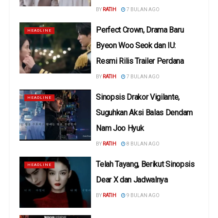
BY
RATIH
7 BULAN AGO
Perfect Crown, Drama Baru
HEADLINE
Byeon Woo Seok dan IU:
Resmi Rilis Trailer Perdana
BY
RATIH
7 BULAN AGO
Sinopsis Drakor Vigilante,
HEADLINE
Suguhkan Aksi Balas Dendam
Nam Joo Hyuk
BY
RATIH
8 BULAN AGO
Telah Tayang, Berikut Sinopsis
HEADLINE
Dear X dan Jadwalnya
BY
RATIH
9 BULAN AGO