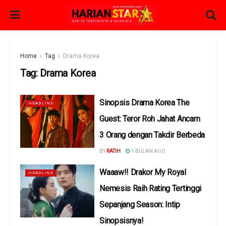
Home
Tag
Drama Korea
Tag:
Drama Korea
Sinopsis Drama Korea The
HEADLINE
Guest: Teror Roh Jahat Ancam
3 Orang dengan Takdir Berbeda
BY
RATIH
1 BULAN AGO
Waaaw!! Drakor My Royal
HEADLINE
Nemesis Raih Rating Tertinggi
Sepanjang Season: Intip
Sinopsisnya!