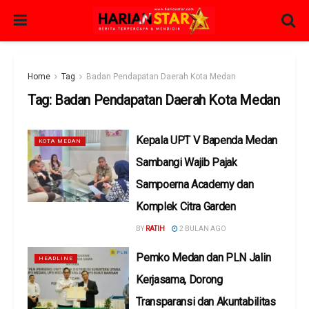
Home
Tag
Badan Pendapatan Daerah Kota Medan
Tag:
Badan Pendapatan Daerah Kota Medan
Kepala UPT V Bapenda Medan
KOTA MEDAN
Sambangi Wajib Pajak
Sampoerna Academy dan
Komplek Citra Garden
BY
RATIH
2 BULAN AGO
Pemko Medan dan PLN Jalin
HEADLINE
Kerjasama, Dorong
Transparansi dan Akuntabilitas